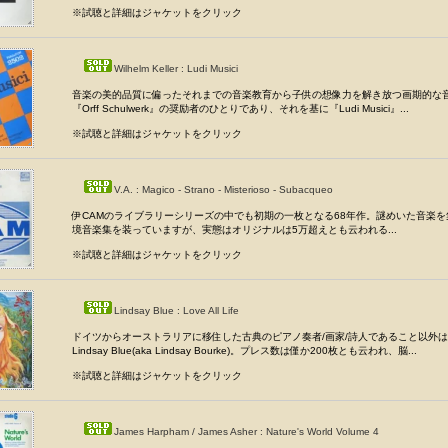
※試聴と詳細はジャケットをクリック
Wilhelm Keller : Ludi Musici
音楽の美的品質に偏ったそれまでの音楽教育から子供の想像力を解き放つ画期的な
『Orff Schulwerk』の奨励者のひとりであり、それを基に『Ludi Musici』...
※試聴と詳細はジャケットをクリック
V.A. : Magico - Strano - Misterioso - Subacqueo
伊CAMのライブラリーシリーズの中でも初期の一枚となる68年作。謎めいた音楽
境音楽集を装っていますが、実態はオリジナルは5万超えとも云われる...
※試聴と詳細はジャケットをクリック
Lindsay Blue : Love All Life
ドイツからオーストラリアに移住した古典のピアノ奏者/画家/詩人であること以外
Lindsay Blue(aka Lindsay Bourke)。プレス数は僅か200枚とも云われ、脳...
※試聴と詳細はジャケットをクリック
James Harpham / James Asher : Nature's World Volume 4