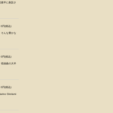
年代後半に創設さ
0円(税込)
。そんな豊かな
0円(税込)
。収録曲の大半
0円(税込)
Girolami