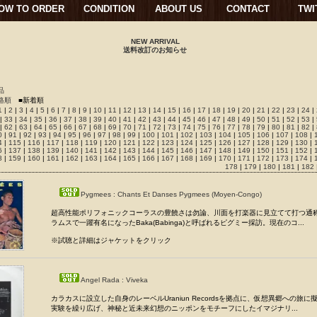
OW TO ORDER
CONDITION
ABOUT US
CONTACT
TWI
NEW ARRIVAL
送料改訂のお知らせ
品
格順
■新着順
1
|
2
|
3
|
4
|
5
|
6
|
7
|
8
|
9
|
10
|
11
|
12
|
13
|
14
|
15
|
16
|
17
|
18
|
19
|
20
|
21
|
22
|
23
|
24
|
|
33
|
34
|
35
|
36
|
37
|
38
|
39
|
40
|
41
|
42
|
43
|
44
|
45
|
46
|
47
|
48
|
49
|
50
|
51
|
52
|
53
| 
|
62
|
63
|
64
|
65
|
66
|
67
|
68
|
69
|
70
|
71
|
72
|
73
|
74
|
75
|
76
|
77
|
78
|
79
|
80
|
81
|
82
|
0
|
91
|
92
|
93
|
94
|
95
|
96
|
97
|
98
|
99
|
100
|
101
|
102
|
103
|
104
|
105
|
106
|
107
|
108
|
4
|
115
|
116
|
117
|
118
|
119
|
120
|
121
|
122
|
123
|
124
|
125
|
126
|
127
|
128
|
129
|
130
|
6
|
137
|
138
|
139
|
140
|
141
|
142
|
143
|
144
|
145
|
146
|
147
|
148
|
149
|
150
|
151
|
152
|
8
|
159
|
160
|
161
|
162
|
163
|
164
|
165
|
166
|
167
|
168
|
169
|
170
|
171
|
172
|
173
|
174
|
178
|
179
|
180
|
181
|
182
Pygmees : Chants Et Danses Pygmees (Moyen-Congo)
超高性能ポリフォニックコーラスの豊饒さは勿論、川面を打楽器に見立てて打つ通
ラムスで一躍有名になったBaka(Babinga)と呼ばれるピグミー採訪。現在のコ...
※試聴と詳細はジャケットをクリック
Angel Rada : Viveka
カラカスに設立した自身のレーベルUraniun Recordsを拠点に、仮想異郷への旅
実験を繰り広げ、神秘と近未来幻想のニッポンをモチーフにしたイマジナリ...