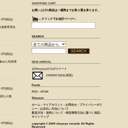
SHOPPING CART
お買い上げの商品は一週間までお取り置き承ります。
←クリックでお会計ページへ
0円(税込)
音楽教育理念
SEARCH
0円(税込)
を集めた特殊環
NEW ARRIVAL
@Sheyeyeからのツイート
CONTACT(SSL対応)
Feeds
0円(税込)
RSS
-
ATOM
は謎な人物
Sheyeye
ホーム
-
マイアカウント
-
お問合せ
-
プライバシーポリ
シー
-
お支払い方法について
配送方法・送料について
-
特定商取引法に基づく表記
-
サイトマップ
0円(税込)
copyright © 2009 sheyeye records All Rights
Reserved