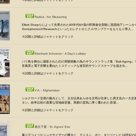
Radius : Arc Measuring
Elliott Sharpらによって先導された80年代NY発の即興進化実験に英国地下シーン
SonicphonicsやResearchといったエレクトロニクス/サンプラーをもりもり導入...
※試聴と詳細はジャケットをクリック
Eberhard Schoener : A Day's Lullaby
バリ島を舞台に撮影された幻の実験映像の為のサウンドトラック集『Bali-Agung
音風景と電子音響を重ねたミスティックな迷宮的サウンドスケープを描き出...
※試聴と詳細はジャケットをクリック
V.A. : Afghanistan
シルクロード交易の拠点として、太古以来あらゆる文明が往来した異文化の一大交
タン。紛争以前の貴重な現地録音盤。異郷の霊気に厚く覆われた音場...
※試聴と詳細はジャケットをクリック
葛生千夏 : St. Agnes' Eve
薫り立つようなシンセサイザーの響きに、テニスン、ポー、キーツといた19世紀の