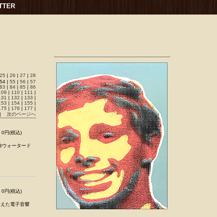
TTER
25
|
26
|
27
|
28
54 |
55
|
56
|
57
83
|
84
|
85
|
86
109
|
110
|
111
|
131
|
132
|
133
|
153
|
154
|
155
|
175
|
176
|
177
|
|
次のページへ
0円(税込)
称ウォータード
0円(税込)
に擬えた電子音響