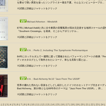
を乗せて唄い異彩を放ったソングライター葛生千夏。そんなコンピュータープロ...
※試聴と詳細はジャケットをクリック
Michael Atherton : Windshift
87年にMichael Askillと共に古今東西の音響風景が四次元交差する地球スケールの
『Southern Crossings』を発表、そこからアボリジナル...
※試聴と詳細はジャケットをクリック
V.A. : Perfo 2, Including The Symphonie Perfomantique
84年にロッテルダムで一週間に渡って開催されたパフォーマンスアートの祭典『Perf
ディオカタログとして制作されたレコード。単なる見取り図とは...
※試聴と詳細はジャケットをクリック
V.A. : Bad Alchemy Nr.10 "Jazz From The USSR"
世界の優れた売れない音楽をどしどし紹介したドイツのカセットテープ付きオーデ
Bad Alchemy。第10巻となる88年作のテーマは『Jazz From The USSR』。抑...
※試聴と詳細はジャケットをクリック
1
|
2
|
3
|
4
|
5
|
6
|
7
|
8
|
9
|
10
|
11
|
12
|
13
|
14
|
15
|
16
|
17
|
18
|
19
|
20
|
21
|
22
|
23
|
24
|