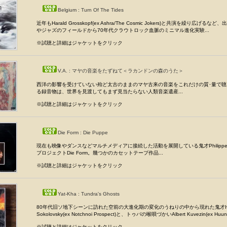
Belgium : Turn Of The Tides
近年もHarald Grosskopf(ex Ashra/The Cosmic Jokers)と共演を繰り広げる
やジャズのフィールドから70年代クラウトロック血脈のミニマル進化実験...
※試聴と詳細はジャケットをクリック
V.A. : マヤの音楽をたずねて＜ラカンドンの森のうた＞
西洋の影響を受けていない殆ど太古のままのマヤ古来の音楽をこれだけの質･量で聴
る録音物は、世界を見渡してもまず見当たらない人類音楽遺産...
※試聴と詳細はジャケットをクリック
Die Form : Die Puppe
現在も映像やダンスなどマルチメディアに接続した活動を展開している鬼才Philippe F
プロジェクトDie Form。幾つかのカセットテープ作品...
※試聴と詳細はジャケットをクリック
Yat-Kha : Tundra's Ghosts
80年代旧ソ地下シーンに訪れた空前の大進化期の変化のうねりの中から現れた鬼才Iv
Sokolovsky(ex Notchnoi Prospect)と、トゥバの喉唄づかいAlbert Kuvezin(ex Huun-
※試聴と詳細はジャケットをクリック