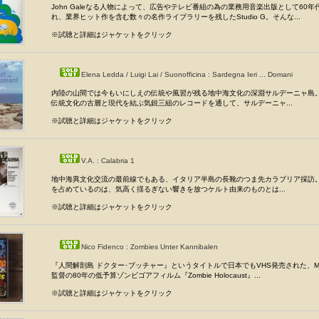
John Galeなる人物によって、広告やテレビ番組の為の業務用音楽出版として60
れ、業界ヒット作を含む数々の名作ライブラリーを残したStudio G。そんな...
※試聴と詳細はジャケットをクリック
Elena Ledda / Luigi Lai / Suonofficina : Sardegna Ieri ... Domani
内陸の山間では今もいにしえの伝統や風習が残る地中海文化の深淵サルデーニャ島
伝統文化の古層と現代を結ぶ気鋭三組のレコードを通して、サルデーニャ...
※試聴と詳細はジャケットをクリック
V.A. : Calabria 1
地中海異文化交流の最前線でもある、イタリア半島の長靴のつま先カラブリア採訪
を占めているのは、気高く揺るぎない響きを放つケルト由来のものとは...
※試聴と詳細はジャケットをクリック
Nico Fidenco : Zombies Unter Kannibalen
『人間解剖島 ドクター･ブッチャー』というタイトルで日本でもVHS発売された、Marino 
監督の80年の低予算ゾンビゴアフィルム『Zombie Holocaust』...
※試聴と詳細はジャケットをクリック