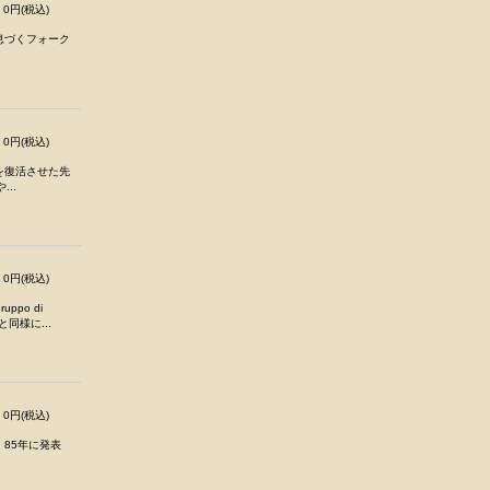
0円(税込)
息づくフォーク
0円(税込)
を復活させた先
...
0円(税込)
po di
）と同様に...
0円(税込)
。85年に発表