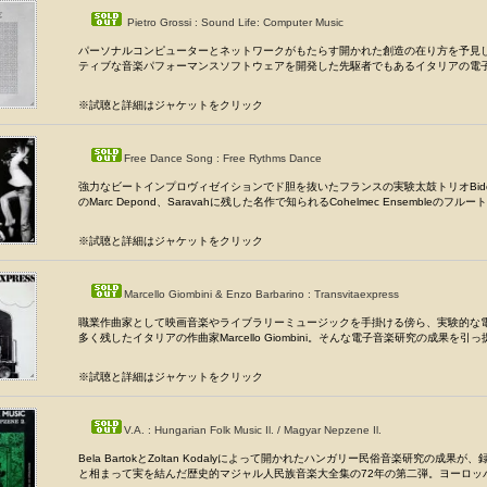
Pietro Grossi : Sound Life: Computer Music
パーソナルコンピューターとネットワークがもたらす開かれた創造の在り方を予見
ティブな音楽パフォーマンスソフトウェアを開発した先駆者でもあるイタリアの電子音
※試聴と詳細はジャケットをクリック
Free Dance Song : Free Rythms Dance
強力なビートインプロヴィゼイションでド胆を抜いたフランスの実験太鼓トリオBido
のMarc Depond、Saravahに残した名作で知られるCohelmec Ensembleのフルート
※試聴と詳細はジャケットをクリック
Marcello Giombini & Enzo Barbarino : Transvitaexpress
職業作曲家として映画音楽やライブラリーミュージックを手掛ける傍ら、実験的な
多く残したイタリアの作曲家Marcello Giombini。そんな電子音楽研究の成果を引っ提
※試聴と詳細はジャケットをクリック
V.A. : Hungarian Folk Music Il. / Magyar Nepzene Il.
Bela BartokとZoltan Kodalyによって開かれたハンガリー民俗音楽研究の成果が
と相まって実を結んだ歴史的マジャル人民族音楽大全集の72年の第二弾。ヨーロッパに