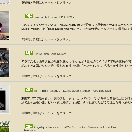
※試聴と詳細はジャケットをクリック
Franco Ballabeni : LP 280257
この？？？なジャケの方は、Nicola Frangioneが監修した歴史的メールミュージック
Music Project』や『Italic Environments』といった80年代メールアートの最前線で活
※試聴と詳細はジャケットをクリック
Alia Musica : Alia Musica
アラブ文化と西洋文化の混交が盛んに行われた13世紀頃のイベリア半島の庶民の間
ポルトガル系ガリシア語で歌われる祈りの歌『カンティガ』。汎地中海性混交文化の.
※試聴と詳細はジャケットをクリック
Mon : En Thailande - La Musique Traditionnelle Des Mon
東南アジアで最も古い民族のひとつされ、かつてインドシナ半島に黄金の王国を打
族であったモン族。ビルマ族に滅ぼされた後、タイに落ち延びて定住したモン族の民.
※試聴と詳細はジャケットをクリック
Angelique Ionatos : Το Δ?σο? Των Ανθρ?πων - La Foret Des
Hommes