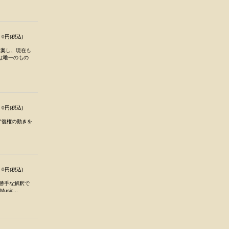
0円(税込)
考案し、現在も
ては唯一のもの
0円(税込)
ロア復権の動きを
0円(税込)
々勝手な解釈で
sic...