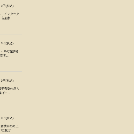
0円(税込)
し、インタラク
楽家...
0円(税込)
n Kの首謀格
奏者...
0円(税込)
電子音楽作品も
げて...
0円(税込)
、録音技術の向上
投げ...