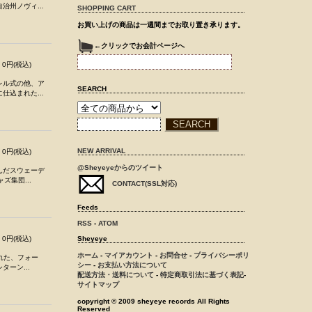
州ノヴィ...
SHOPPING CART
お買い上げの商品は一週間までお取り置き承ります。
←クリックでお会計ページへ
0円(税込)
レル式の他、ア
SEARCH
込まれた...
NEW ARRIVAL
0円(税込)
@Sheyeyeからのツイート
んだスウェーデ
ャズ集団...
CONTACT(SSL対応)
Feeds
RSS
-
ATOM
0円(税込)
Sheyeye
ホーム
-
マイアカウント
-
お問合せ
-
プライバシーポリ
れた、フォー
シー
-
お支払い方法について
ターン...
配送方法・送料について
-
特定商取引法に基づく表記
-
サイトマップ
copyright © 2009 sheyeye records All Rights
Reserved