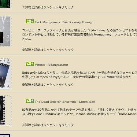
※試聴と詳細はジャケットをクリック
Erick Montgomery : Just Passing Through
コンピューターグラフィックと音楽が融合した『Cyberhum』なる謎コンセプトを
ロンドンを中心に活動している特殊打楽器奏者Erick Montgomery。レコードとし
とな...
※試聴と詳細はジャケットをクリック
Vizonto : Villanypasztor
Sebestyén Mártaらと共に、伝統と現代を結ぶハンガリー発の創造的なフォーク
先導したCserepes Károlyを中心に、次世代の音楽家によって75年に結成された...
※試聴と詳細はジャケットをクリック
The Dead Goldfish Ensemble : Listen 'Ear!
80年代から90年代にかけて数本のテープ作品を残し、『美しく青きドナウ』を銘
ぶっ壊すHome Produktの名コンピや、Insane Musicの名物シリーズ『Home-Made Mu
※試聴と詳細はジャケットをクリック