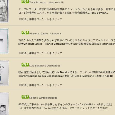
Tony Schwartz : New York 19
テープレコーダー片手に街の喧騒や路傍のミュージシャンたちを録り歩き、都市に
ロアを詩情豊かにあぶりだす名盤の数々を残した街角録音名人Tony Schwart...
※試聴と詳細はジャケットをクリック
Vincenzo Zitello : Kerygma
古代ケルト人の影響が少なからず残されていると云われるイタリアでケルトハープ
駆者Vincenzo Zitello。Franco Battiatoが率いた幻の実験音楽集団Telaio Magneticoや
※試聴と詳細はジャケットをクリック
Luis Bacalov : Desbandes
映画音楽の巨匠として知られるLuis Bacalovですが、ヨーロッパ最前衛の即興集団Grup
Improvvisazione Nuova Consonanzaに参加したEnnio Morricone（本作にも参加
※試聴と詳細はジャケットをクリック
Kolibri : Winterserenade
80年代に二枚のレコードを残したドイツのフォークバンドKolibri（ハチドリの意）
した自主制作の2ndアルバムにあたる作品。アコースティックギターを中心に...