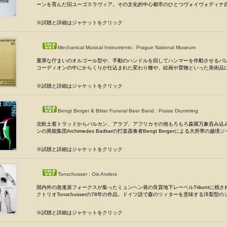
ーンを育んだ旧ユーゴスラヴィア。その文化的中心都市のひとつヴォイヴォディナ自治
※試聴と詳細はジャケットをクリック
Mechanical Musical Instruments : Prague National Museum
重厚な佇まいのオルゴール型や、手動のハンドルを回してハンマーを作動させるバ
コーディオンの中にからくりが仕込まれた変わり種や、絵画や置物といった美術品に仕
※試聴と詳細はジャケットをクリック
Bengt Berger & Bitter Funeral Beer Band : Praise Drumming
北欧土着トラッドからバルカン、アラブ、アフリカその他もろもろ森羅万象呑み込
ンの異能集団Archimedes Badkarの打楽器奏者Bengt Bergerによる大所帯の越境ジ
※試聴と詳細はジャケットをクリック
Tonschusser : Ois Anders
国内外の急進派フォークスが集ったミュンヘン発の良質地下レーベルTrikontに残さ
クトリオTonschusserの78年の作品。ドイツ語で森のツィターを意味する洋梨型のシ
※試聴と詳細はジャケットをクリック