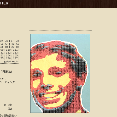
TTER
25
|
26
|
27
|
28
54
|
55
|
56
|
57
83
|
84
|
85
|
86
109
|
110
|
111
|
131
|
132
|
133
|
153
|
154
|
155
|
175
|
176
|
177
|
|
次のページへ
0円(税込)
van。
レコーディング
0円(税
込)
異な実験音楽シ