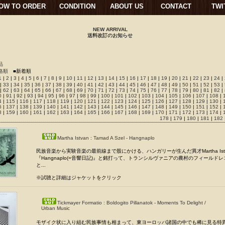
OW TO ORDER
CONDITION
ABOUT US
CONTACT
TWI
NEW ARRIVAL
送料改訂のお知らせ
品
格順
■新着順
1
|
2
|
3
|
4
|
5
|
6
|
7
|
8
|
9
|
10
|
11
|
12
|
13
|
14
|
15
|
16
|
17
|
18
|
19
|
20
|
21
|
22
|
23
|
24
|
|
33
|
34
|
35
|
36
|
37
|
38
|
39
|
40
|
41
|
42
|
43
|
44
|
45
|
46
|
47
|
48
|
49
|
50
|
51
|
52
|
53
|
|
62
|
63
|
64
|
65
|
66
|
67
|
68
|
69
|
70
|
71
|
72
|
73
|
74
|
75
|
76
|
77
|
78
|
79
|
80
|
81
|
82
|
0
|
91
|
92
|
93
|
94
|
95
|
96
|
97
|
98
|
99
|
100
|
101
|
102
|
103
|
104
|
105
|
106
|
107
|
108
|
4
|
115
|
116
|
117
|
118
|
119
|
120
|
121
|
122
|
123
|
124
|
125
|
126
|
127
|
128
|
129
|
130
|
6
|
137
|
138
|
139
|
140
|
141
|
142
|
143
|
144
|
145
|
146
|
147
|
148
|
149
|
150
|
151
|
152
|
8
|
159
|
160
|
161
|
162
|
163
|
164
|
165
|
166
|
167
|
168
|
169
|
170
|
171
|
172
|
173
|
174
|
178
|
179
|
180
|
181
|
182
Martha Istvan : Tamad A Szel - Hangnaplo
民族音楽から実験音楽の最前線まで股にかける、ハンガリーが生んだ異才Martha Ist
『Hangnaplo(=音響日記)』と銘打って、トランシルヴァニアの農村のフィールド
と...
※試聴と詳細はジャケットをクリック
Tickmayer Formatio : Boldogito Pillanatok - Moments To Delight /
Urban Music
モザイク状に入り組む民族事情も相まって、東ヨーロッパ諸国の中でも稀に見る特