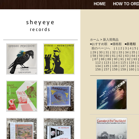
HOME
HOW TO OR
ホーム
>
新入荷商品
■おすすめ順
■価格順
■新着順
前のページへ
|
1
|
2
|
3
|
4
|
5
|
|
29
|
30
|
31
|
32
|
33
|
34
|
35
|
|
58
|
59
|
60
|
61
|
62
|
63
|
64
|
|
87
|
88
|
89
|
90
|
91
|
92
|
93
112
|
113
|
114
|
115
|
116
|
1
134
|
135
|
136
|
137
|
138
|
1
156
|
157
|
158
|
159
|
160
|
1