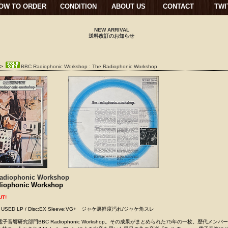
OW TO ORDER
CONDITION
ABOUT US
CONTACT
TWI
NEW ARRIVAL
送料改訂のお知らせ
>
BBC Radiophonic Workshop : The Radiophonic Workshop
adiophonic Workshop
diophonic Workshop
UT!
K / USED LP / Disc:EX Sleeve:VG+ ジャケ裏軽度汚れ/ジャケ角スレ
子音響研究部門BBC Radiophonic Workshop。その成果がまとめられた75年の一枚。歴代メンバ