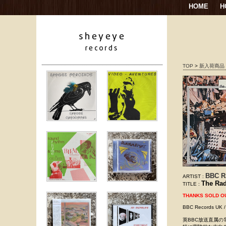
HOME
H
TOP
>
新入荷商品
BBC R
ARTIST :
The Ra
TITLE :
THANKS SOLD O
BBC Records U
英BBC放送直属の電