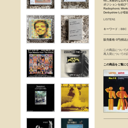
特に実験的な志向を持
ポジションを結びつけ
Radiophoni
Derbyshir
LISTEN1
キーワード：
BBC
販売価格 0円(税込)
この商品について
再入荷についての
この商品をご覧に