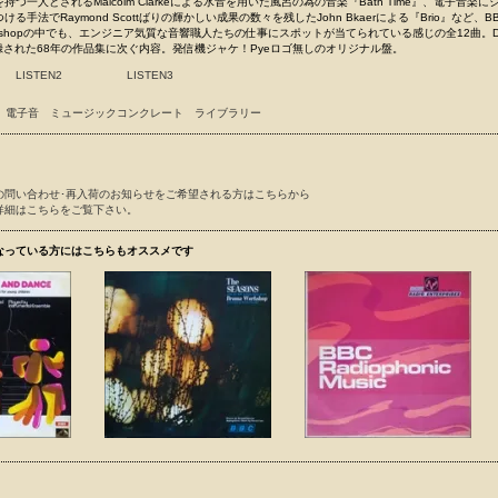
つ一人とされるMalcolm Clarkeによる水音を用いた風呂の為の音楽『Bath Time』、電子音楽
る手法でRaymond Scottばりの輝かしい成果の数々を残したJohn Bkaerによる『Brio』など、B
c Workshopの中でも、エンジニア気質な音響職人たちの仕事にスポットが当てられている感じの全12曲。De
eらが収録された68年の作品集に次ぐ内容。発信機ジャケ！Pyeロゴ無しのオリジナル盤。
LISTEN2
LISTEN3
電子音
ミュージックコンクレート
ライブラリー
の問い合わせ･再入荷のお知らせをご希望される方はこちらから
詳細はこちらをご覧下さい。
なっている方にはこちらもオススメです