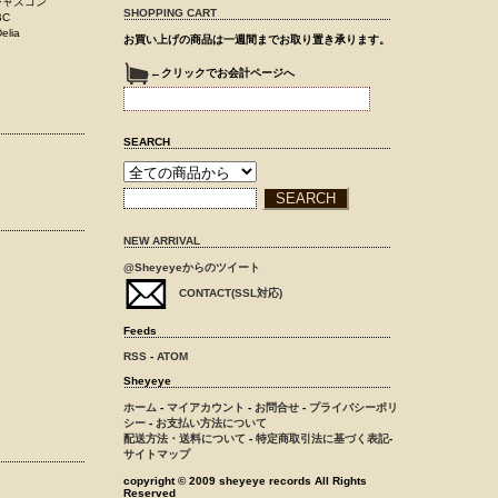
にジャズコン
SHOPPING CART
BC
lia
お買い上げの商品は一週間までお取り置き承ります。
←クリックでお会計ページへ
SEARCH
NEW ARRIVAL
@Sheyeyeからのツイート
CONTACT(SSL対応)
Feeds
RSS
-
ATOM
Sheyeye
ホーム
-
マイアカウント
-
お問合せ
-
プライバシーポリ
シー
-
お支払い方法について
配送方法・送料について
-
特定商取引法に基づく表記
-
サイトマップ
copyright © 2009 sheyeye records All Rights
Reserved