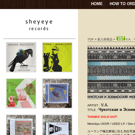
HOME
HOW TO OR
TOP
>
新入荷商品
>
V.A. :
V.A.
ARTIST :
Чукотская и Эски
TITLE :
THANKS SOLD OUT!
Melodiya USSR / USED LP 
ユーラシア極北東端に住む先住民族