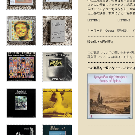
年の現地録音盤。特異な多声音楽
スク人の音楽にフォーカス。試聴
広げているようでありながら、全
る圧巻の演奏。女声による不協和音
LISTEN1
LISTEN2
キーワード：
Ocora
現地録り
ド
販売価格 0円(税込)
この商品についての問い合わせ･再
再入荷についての詳細はこちらを
この商品をご覧になっている方に