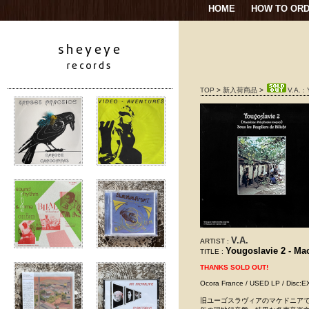
HOME
HOW TO OR
TOP
>
新入荷商品
>
V.A. :
V.A.
ARTIST :
Yougoslavie 2 - Ma
TITLE :
THANKS SOLD OUT!
Ocora France / USED LP / Di
旧ユーゴスラヴィアのマケドニアで