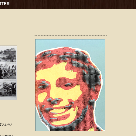
TTER
表軽度スレ/ジ