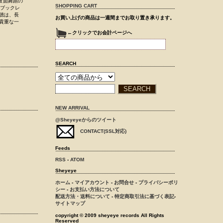
仮面舞踏の
SHOPPING CART
ぶブックレ
聴は、長
お買い上げの商品は一週間までお取り置き承ります。
貴重な一
←クリックでお会計ページへ
SEARCH
NEW ARRIVAL
@Sheyeyeからのツイート
CONTACT(SSL対応)
Feeds
RSS
-
ATOM
Sheyeye
ホーム
-
マイアカウント
-
お問合せ
-
プライバシーポリ
シー
-
お支払い方法について
配送方法・送料について
-
特定商取引法に基づく表記
-
サイトマップ
copyright © 2009 sheyeye records All Rights
Reserved