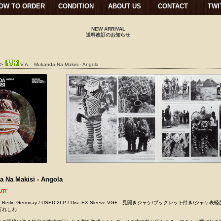
OW TO ORDER
CONDITION
ABOUT US
CONTACT
TWI
NEW ARRIVAL
送料改訂のお知らせ
>
V.A. : Mukanda Na Makisi - Angola
 Na Makisi - Angola
UT!
tion Berlin Germnay / USED 2LP / Disc:EX Sleeve:VG+ 見開きジャケ/ブックレット付き/ジャケ
折れしわ