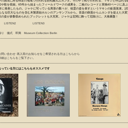
ラの国境に跨る特定の地域で行われる割礼儀式ムカンダ。その中で執り行われる、マキシと呼ばれる
楽や歌を収録。65年から始まったフィールドワークの成果を、二枚のレコードと英独40ページに及
1年に発表したもの。ジャケに写っている異形の数々が、祖霊の姿を表すというマキシの仮面装束。試
にもなる巨大なものを含む木製原始ホルンのアンサンブルから。音楽の側面からムカンダを捉えた大変
束の姿が多数収められたブックレットも大充実。ジャケは玄関に飾って厄除けに。大推薦盤！
LISTEN2
LISTEN3
録り
儀式
即興
Museum Collection Berlin
の問い合わせ･再入荷のお知らせをご希望される方はこちらから
詳細はこちらをご覧下さい。
なっている方にはこちらもオススメです