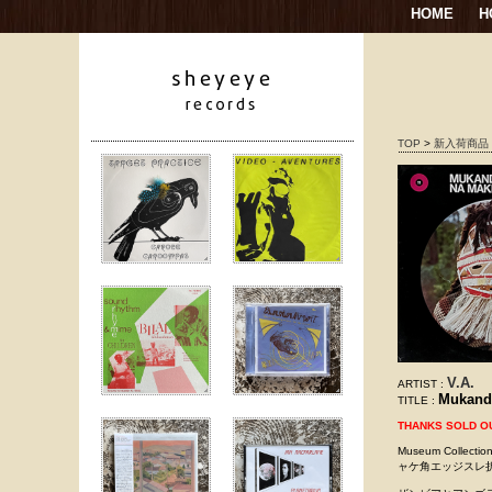
HOME
H
TOP
>
新入荷商品
V.A.
ARTIST :
Mukanda
TITLE :
THANKS SOLD O
Museum Collec
ャケ角エッジスレ