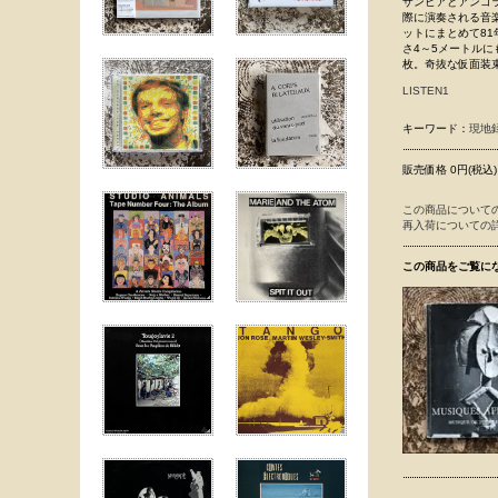
ザンビアとアンゴ
際に演奏される音
ットにまとめて8
さ4～5メートル
枚。奇抜な仮面装
LISTEN1
キーワード：
現地
販売価格 0円(税込)
この商品について
再入荷についての
この商品をご覧に