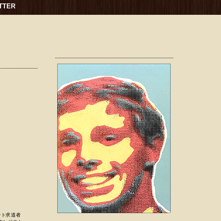
TTER
エント求道者