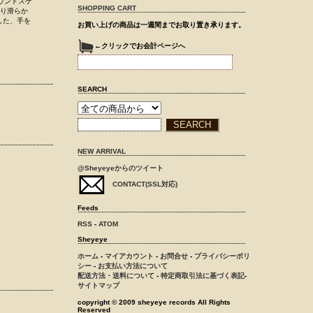
サウンドスケ
SHOPPING CART
やり滑らか
した、手を
お買い上げの商品は一週間までお取り置き承ります。
←クリックでお会計ページへ
SEARCH
NEW ARRIVAL
@Sheyeyeからのツイート
CONTACT(SSL対応)
Feeds
RSS
-
ATOM
Sheyeye
ホーム
-
マイアカウント
-
お問合せ
-
プライバシーポリ
シー
-
お支払い方法について
配送方法・送料について
-
特定商取引法に基づく表記
-
サイトマップ
copyright © 2009 sheyeye records All Rights
Reserved