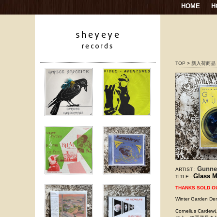
HOME
H
TOP
>
新入荷商品
Gunne
ARTIST :
Glass M
TITLE :
THANKS SOLD O
Winter Garden 
Cornelius C