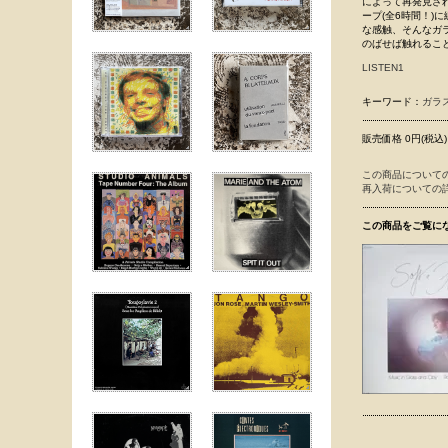
によって再発見され
ープ(全6時間！
な感触、そんなガ
のばせば触れるこ
LISTEN1
キーワード：
ガラ
販売価格 0円(税込)
この商品について
再入荷についての
この商品をご覧に