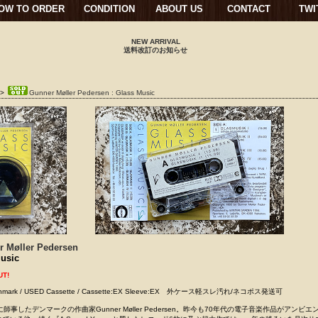
OW TO ORDER
CONDITION
ABOUT US
CONTACT
TWI
NEW ARRIVAL
送料改訂のお知らせ
>
Gunner Møller Pedersen : Glass Music
r Møller Pedersen
usic
UT!
Denmark / USED Cassette / Cassette:EX Sleeve:EX 外ケース軽スレ汚れ/ネコポス発送可
ardewに師事したデンマークの作曲家Gunner Møller Pedersen。昨今も70年代の電子音楽作品がアンビ