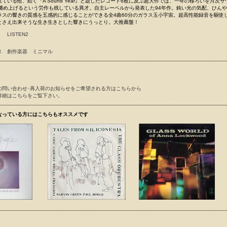
ている他、続く『A Sound Year』と題したレコード6枚に及ぶ超大作では、一年の移ろいを月次
)に纏め上げるという労作も残している異才。自主レーベルから発表した94年作。鈍い光の気配、ひん
ラスの響きの質感を五感的に感じることができる全4曲60分のガラス玉小宇宙。超高性能録音を駆使
とさえ出来そうな生き生きとした響きにうっとり。大推薦盤！
LISTEN2
ス
創作楽器
ミニマル
の問い合わせ･再入荷のお知らせをご希望される方はこちらから
詳細はこちらをご覧下さい。
なっている方にはこちらもオススメです