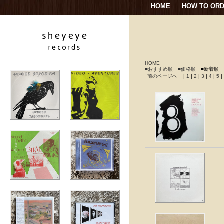
HOME
HOW TO OR
HOME
■おすすめ順
■価格順
■新着順
前のページへ
|
1
|
2
|
3
|
4
|
5
|