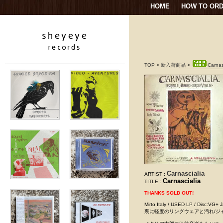
HOME
HOW TO OR
TOP
>
新入荷商品
>
Carnas
Carnascialia
ARTIST :
Carnascialia
TITLE :
THANKS SOLD OUT!
Mirto Italy / USED LP 
裏に軽度のリングウェアと汚れ/ジ