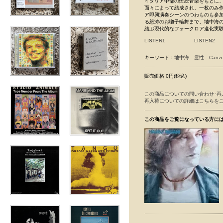
イタリア中部の伝統音楽をもとに、土着
面々によって結成され、一枚のみ作品を残した
ア即興演奏シーンのつわものも参加
る怒涛のお囃子輪舞まで、地中海の
結ぶ現代的なフォークロア進化実
LISTEN1
LISTEN2
キーワード：
地中海
霊性
Canzo
販売価格 0円(税込)
この商品についての問い合わせ･再
再入荷についての詳細はこちらを
この商品をご覧になっている方に