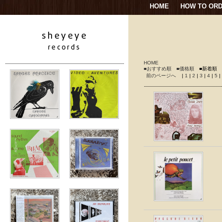
HOME
HOW TO OR
HOME
■おすすめ順
■価格順
■新着順
前のページへ
|
1
|
2
|
3
|
4
|
5
|