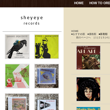
HOME
HOW TO OR
HOME
■おすすめ順
■価格順
■新着順
前のページへ
|
1
|
2
|
3
|
4
|