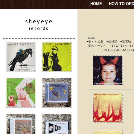
HOME
HOW TO OR
HOME
■おすすめ順
■価格順
■新着順
前のページへ
|
1
|
2
|
3
|
4
|
5
|
|
29
|
30
|
31
|
32
|
33