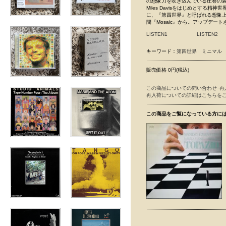
の想像力を吹き込んでいる圧巻の
Miles Davisをはじめとする精神世
に、『第四世界』と呼ばれる想像
間『Mosaic』から。アップデ
LISTEN1
LISTEN2
キーワード：
第四世界
ミニマル
販売価格 0円(税込)
この商品についての問い合わせ･再
再入荷についての詳細はこちらを
この商品をご覧になっている方に