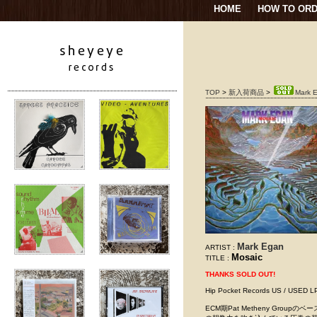
HOME
HOW TO OR
TOP
>
新入荷商品
>
Mark E
Mark Egan
ARTIST :
Mosaic
TITLE :
THANKS SOLD OUT!
Hip Pocket Records US / 
ECM期Pat Metheny Gro