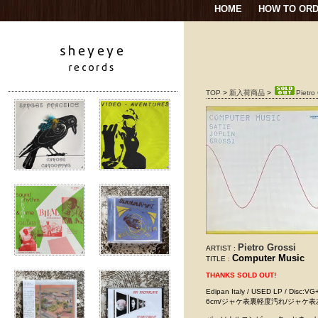
HOME
HOW TO OR
TOP
>
新入荷商品
>
Pietro
Pietro Grossi
ARTIST :
Computer Music
TITLE :
THANKS SOLD OUT!
Edipan Italy / USED LP
6cm/ジャケ表裏軽度汚れ/ジャケ