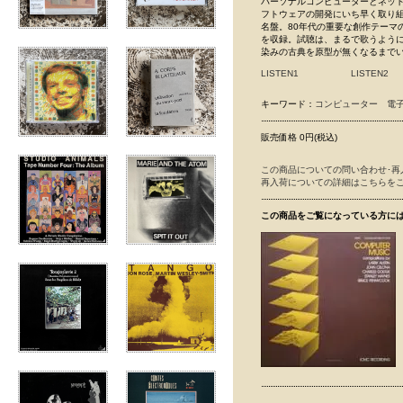
パーソナルコンピューターとネッ
フトウェアの開発にいち早く取り組ん
名盤。80年代の重要な創作テーマの
を収録。試聴は、まるで歌うように抑
染みの古典を原型が無くなるまで
LISTEN1
LISTEN2
キーワード：
コンピューター
電
販売価格 0円(税込)
この商品についての問い合わせ･再
再入荷についての詳細はこちらを
この商品をご覧になっている方に