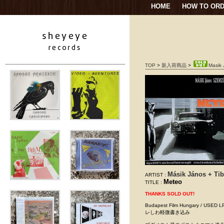
HOME
HOW TO OR
TOP
>
新入荷商品
>
Masik 
Másik János + Ti
ARTIST :
Meteo
TITLE :
THANKS SOLD OUT!
Budapest Film Hungary /
レしわ軽微書き込み