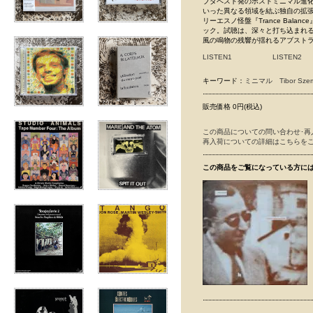
ブダペスト発のポストミニマル進化
いった異なる領域を結ぶ独自の拡張実
リーエスノ怪盤『Trance Bala
ック。試聴は、深々と打ち込まれ
風の鳴物の残響が揺れるアブスト
LISTEN1
LISTEN2
キーワード：
ミニマル
Tibor Sze
販売価格 0円(税込)
この商品についての問い合わせ･再
再入荷についての詳細はこちらを
この商品をご覧になっている方に