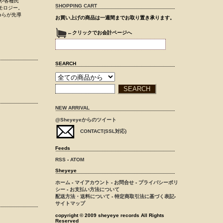
ーや各種民
SHOPPING CART
モロジー。
doらが先導
お買い上げの商品は一週間までお取り置き承ります。
←クリックでお会計ページへ
SEARCH
NEW ARRIVAL
@Sheyeyeからのツイート
CONTACT(SSL対応)
Feeds
RSS
-
ATOM
Sheyeye
ホーム
-
マイアカウント
-
お問合せ
-
プライバシーポリ
シー
-
お支払い方法について
配送方法・送料について
-
特定商取引法に基づく表記
-
サイトマップ
copyright © 2009 sheyeye records All Rights
Reserved