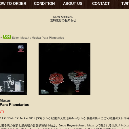
OW TO ORDER
CONDITION
ABOUT US
CONTACT
TWI
NEW ARRIVAL
送料改訂のお知らせ
>
Eblen Macari : Musica Para Planetarios
Macari
Para Planetarios
UT!
 USED LP / Disk:EX Jacket:VG+ (SS) ジャケ軽度の天抜け約4cm/ジャケ表裏の所々にごく軽度のスレや
る魂の探求と最先端の音響的実験を結ぶ、Jorge ReyesやArturo Mezaに代表される現代メキシ