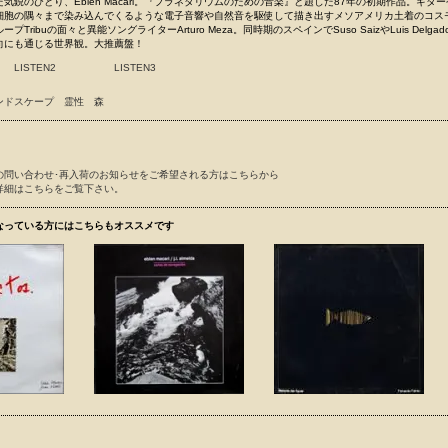
気鋭のひとり、Eblen Macari。『プラネタリウムのための音楽』と題した87年の初期作品。ギタ
細胞の隅々まで染み込んでくるような電子音響や自然音を駆使して描き出すメソアメリカ土着のコス
Tribuの面々と異能ソングライターArturo Meza。同時期のスペインでSuso SaizやLuis Delga
向にも通じる世界観。大推薦盤！
LISTEN2
LISTEN3
ンドスケープ
霊性
森
の問い合わせ･再入荷のお知らせをご希望される方はこちらから
詳細はこちらをご覧下さい。
なっている方にはこちらもオススメです