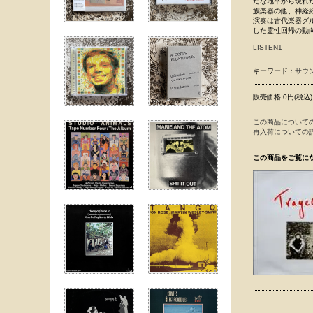
たな地平から現れた
族楽器の他、神経
演奏は古代楽器グループ
した霊性回帰の動
LISTEN1
キーワード：
サウ
販売価格 0円(税込)
この商品について
再入荷についての
この商品をご覧に