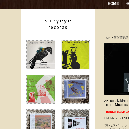
HOME
H
TOP
>
新入荷商品
Eblen 
ARTIST :
Musica 
TITLE :
THANKS SOLD O
EMI Mexico /
プレヒスパニックに遡