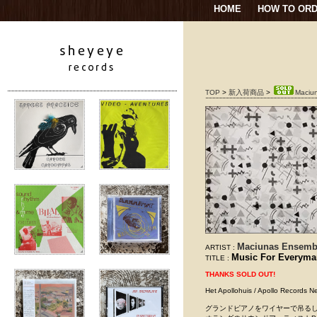
HOME
HOW TO OR
TOP
>
新入荷商品
>
Maciun
Maciunas Ensemb
ARTIST :
Music For Everyma
TITLE :
THANKS SOLD OUT!
Het Apollohuis / Apollo Rec
グランドピアノをワイヤーで吊る