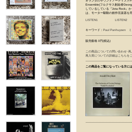
オランダのサウンドアーティストPau
Ensemble(フルクサス創始者Ge
しているしている『Jota Roc
は、モーター駆動の創作弦楽器を
LISTEN1
LISTEN2
キーワード：
Paul Panhuysen
ミ
販売価格 0円(税込)
この商品についての問い合わせ･再
再入荷についての詳細はこちらを
この商品をご覧になっている方に