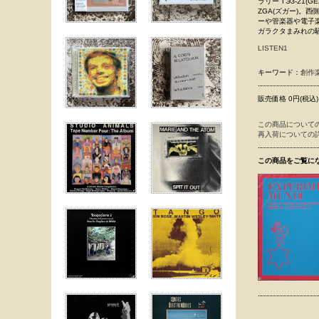
ラリー"ГЭЗ-21
ZGA(ズガー)。
ーや管楽器や電子
ガラクタまみれの
LISTEN1
キーワード：
創作
販売価格 0円(税込)
この商品について
再入荷についての
この商品をご覧に