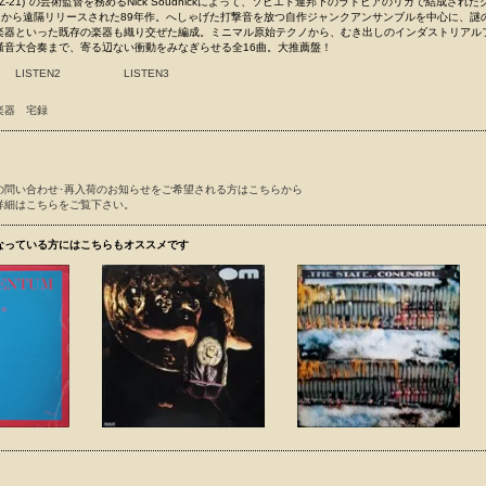
(GEZ-21)"の芸術監督を務めるNick Soudnickによって、ソビエト連邦下のラトビアのリガで結成され
西側から遠隔リリースされた89年作。へしゃげた打撃音を放つ自作ジャンクアンサンブルを中心に、謎
楽器といった既存の楽器も織り交ぜた編成。ミニマル原始テクノから、むき出しのインダストリアル
騒音大合奏まで、寄る辺ない衝動をみなぎらせる全16曲。大推薦盤！
LISTEN2
LISTEN3
楽器
宅録
の問い合わせ･再入荷のお知らせをご希望される方はこちらから
詳細はこちらをご覧下さい。
なっている方にはこちらもオススメです