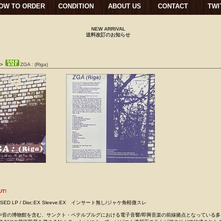
OW TO ORDER
CONDITION
ABOUT US
CONTACT
TWI
NEW ARRIVAL
送料改訂のお知らせ
>
ZGA : (Riga)
UT!
K / USED LP / Disc:EX Sleeve:EX インサート無し/ジャケ角軽微スレ
や音の博物館を含む、サンクト・ペテルブルグにおける電子音響/即興音楽の前線拠点となっている多