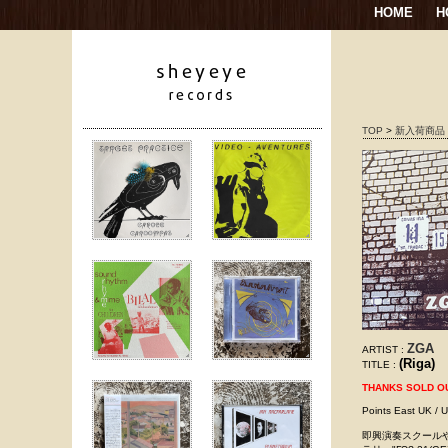
HOME
H
TOP
>
新入荷商品
ZGA
ARTIST :
(Riga)
TITLE :
THANKS SOLD O
Points East U
即興演奏スクール