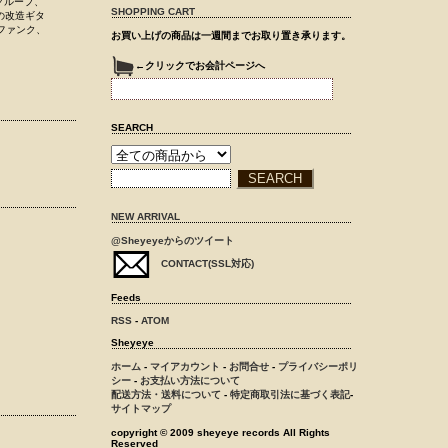
たグループ、
SHOPPING CART
の改造ギタ
ファンク、
お買い上げの商品は一週間までお取り置き承ります。
←クリックでお会計ページへ
SEARCH
NEW ARRIVAL
@Sheyeyeからのツイート
CONTACT(SSL対応)
Feeds
RSS
-
ATOM
Sheyeye
ホーム
-
マイアカウント
-
お問合せ
-
プライバシーポリ
シー
-
お支払い方法について
配送方法・送料について
-
特定商取引法に基づく表記
-
サイトマップ
copyright © 2009 sheyeye records All Rights
Reserved