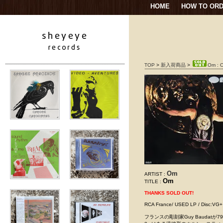
HOME
HOW TO OR
TOP
>
新入荷商品
>
Om : 
Om
ARTIST :
Om
TITLE :
THANKS SOLD OUT!
RCA France/ USED LP / D
フランスの彫刻家Guy Bauda