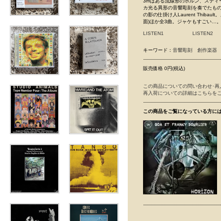
3mはある流線形のホルン、ステ
カ光る異形の音響彫刻を奏でたもの。録音と
の影の仕掛け人Laurent Thiba
面)ほか全3曲。ジャケもすごい…
LISTEN1
LISTEN2
キーワード：
音響彫刻
創作楽器
販売価格 0円(税込)
この商品についての問い合わせ･再
再入荷についての詳細はこちらを
この商品をご覧になっている方に