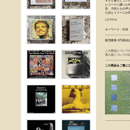
そりと暮らしていた
レコードに綴った
音、子供たちの声
た詩とイメージが
LISTEN1
キーワード：
即興
販売価格 0円(税込)
この商品について
再入荷についての
この商品をご覧に