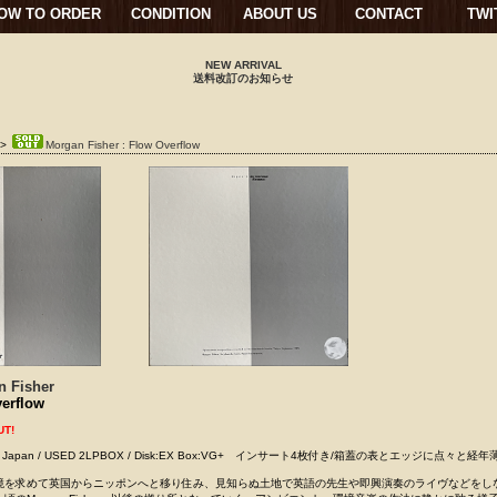
OW TO ORDER
CONDITION
ABOUT US
CONTACT
TWI
NEW ARRIVAL
送料改訂のお知らせ
>
Morgan Fisher : Flow Overflow
n Fisher
erflow
UT!
cords Japan / USED 2LPBOX / Disk:EX Box:VG+ インサート4枚付き/箱蓋の表とエッジに点々と経
境を求めて英国からニッポンへと移り住み、見知らぬ土地で英語の先生や即興演奏のライヴなどをし