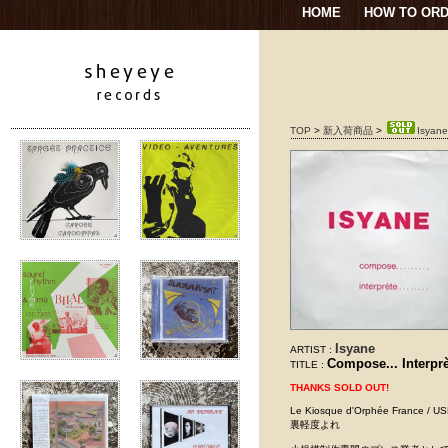
HOME
HOW TO OR
TOP
>
新入荷商品
>
Isyane
Isyane
ARTIST :
Compose... Interprè
TITLE :
THANKS SOLD OUT!
Le Kiosque d'Orphée Fran
裏軽度よれ