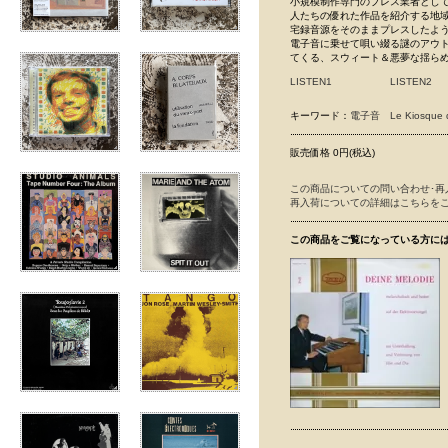
小規模制作専門のプレス業者として
人たちの優れた作品を紹介する地域レー
宅録音源をそのままプレスしたよ
電子音に乗せて唄い綴る謎のアウトサ
てくる、スウィート＆悪夢な揺らめき
LISTEN1
LISTEN2
キーワード：
電子音
Le Kiosque 
販売価格 0円(税込)
この商品についての問い合わせ･再
再入荷についての詳細はこちらを
この商品をご覧になっている方に