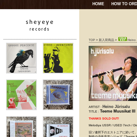
HOME
HOW TO OR
TOP
>
新入荷商品
>
Heino 
Heino Jürisalu
ARTIST :
Teeme Muusikat III
TITLE :
THANKS SOLD OUT!
Melodiya USSR / USED 7inch / Di
旧ソ連邦下のエストニアに於いて、Carl 
制作の子供音楽シリーズ『Teeme M