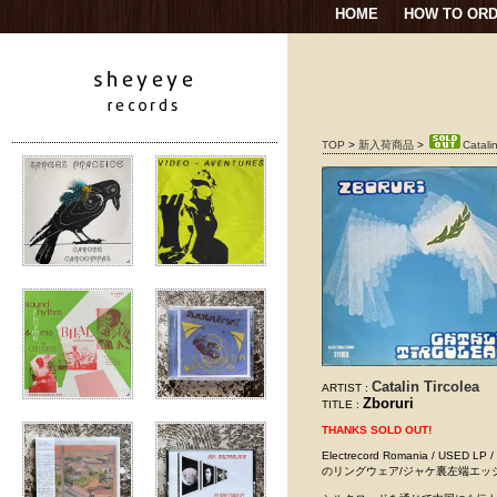
HOME
HOW TO OR
TOP
>
新入荷商品
>
Catalin
Catalin Tircolea
ARTIST :
Zboruri
TITLE :
THANKS SOLD OUT!
Electrecord Romania / U
のリングウェア/ジャケ裏左端エッ