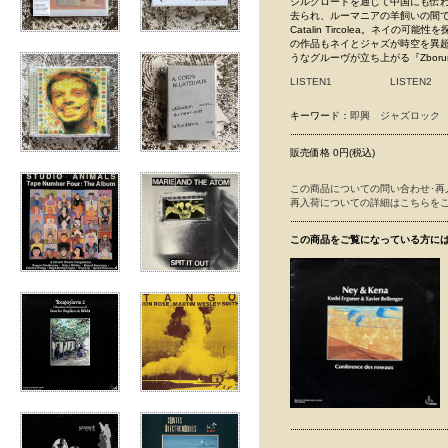
シルクロードを通じて中国にも伝
去られ、ルーマニアの羊飼いの間
Catalin Tircolea。ネ
の作品もネイとジャズが時空を異
うなグルーヴが立ち上がる『Zborur
LISTEN1
LISTEN2
キーワード：
即興
ジャズロック
販売価格 0円(税込)
この商品についての問い合わせ･再
再入荷についての詳細はこちらを
この商品をご覧になっている方に