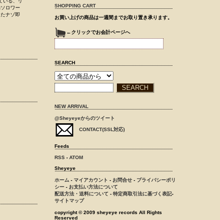
ている、リ
SHOPPING CART
物ソロワー
したナゾ即
お買い上げの商品は一週間までお取り置き承ります。
←クリックでお会計ページへ
SEARCH
NEW ARRIVAL
@Sheyeyeからのツイート
CONTACT(SSL対応)
Feeds
RSS
-
ATOM
Sheyeye
ホーム
-
マイアカウント
-
お問合せ
-
プライバシーポリ
シー
-
お支払い方法について
配送方法・送料について
-
特定商取引法に基づく表記
-
サイトマップ
copyright © 2009 sheyeye records All Rights
Reserved