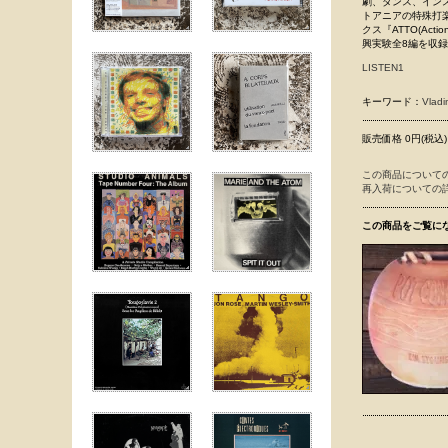
劇、ダンス、イン
トアニアの特殊打楽
クス『ATTO(Ac
興実験全8編を収
LISTEN1
キーワード：
Vladi
販売価格 0円(税込)
この商品について
再入荷についての
この商品をご覧に