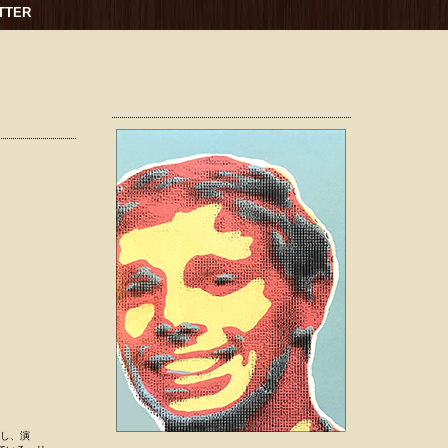
TTER
導し、演