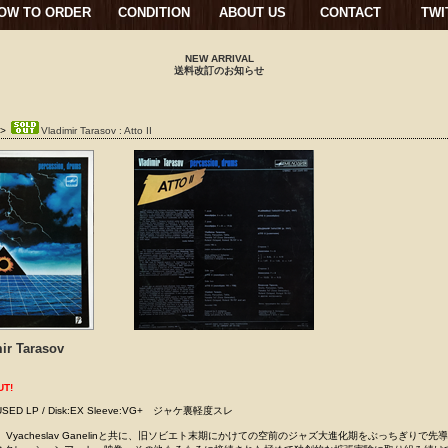
OW TO ORDER
CONDITION
ABOUT US
CONTACT
TWI
NEW ARRIVAL
送料改訂のお知らせ
>
Vladimir Tarasov : Atto II
ir Tarasov
UT!
/ USED LP / Disk:EX Sleeve:VG+ ジャケ裏軽度スレ
ekasin、Vyacheslav Ganelinと共に、旧ソビエト末期にかけての空前のジャズ大進化期をぶっちぎりで先