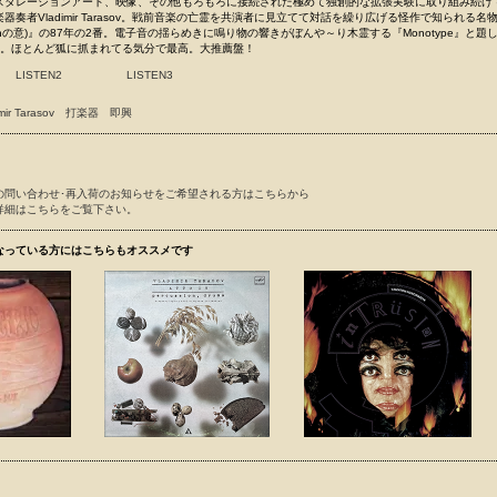
スタレーションアート、映像、その他もろもろに接続された極めて独創的な拡張実験に取り組み続け
器奏者Vladimir Tarasov。戦前音楽の亡霊を共演者に見立てて対話を繰り広げる怪作で知られる名
tionの意)』の87年の2番。電子音の揺らめきに鳴り物の響きがぼんや～り木霊する『Monotype』と題
録。ほとんど狐に抓まれてる気分で最高。大推薦盤！
LISTEN2
LISTEN3
mir Tarasov
打楽器
即興
の問い合わせ･再入荷のお知らせをご希望される方はこちらから
詳細はこちらをご覧下さい。
なっている方にはこちらもオススメです