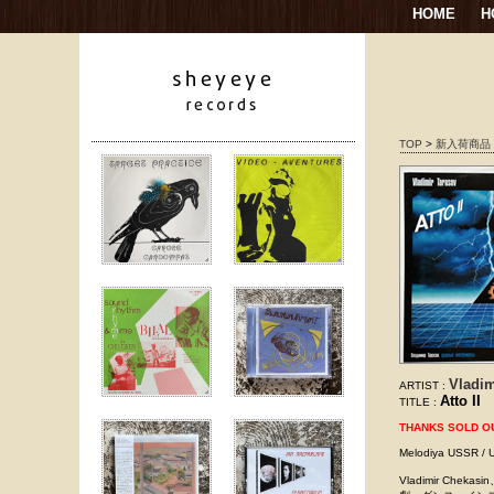
HOME
H
TOP
>
新入荷商品
Vladim
ARTIST :
Atto II
TITLE :
THANKS SOLD O
Melodiya USSR 
Vladimir Ch