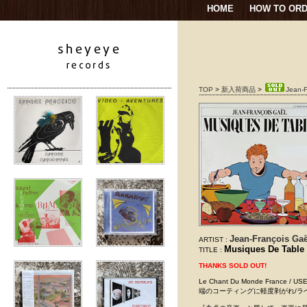
HOME
HOW TO OR
TOP
>
新入荷商品
>
Jean-F
Jean-François Gaë
ARTIST :
Musiques De Table
TITLE :
THANKS SOLD OUT!
Le Chant Du Monde France
端のコーティングに軽度剥がれ/ラ