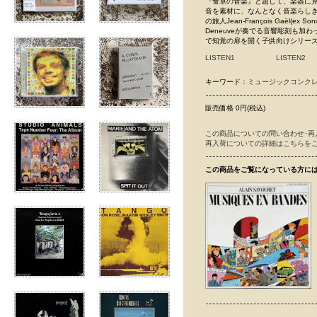
『食卓の音楽』と題して、楽器に
音を素材に、なんとなく音楽らしき
の旅人Jean-François Gaël
Deneuveが奏でる音響彫刻も
で知覚の扉を開く子供向けシリーズ『
LISTEN1
LISTEN2
キーワード：
ミュージックコンク
販売価格 0円(税込)
この商品についての問い合わせ･再
再入荷についての詳細はこちらを
この商品をご覧になっている方に