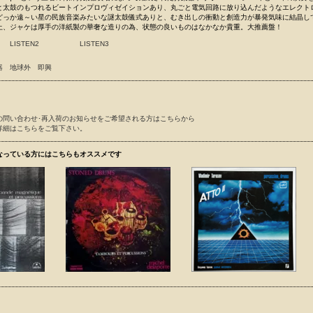
と太鼓のもつれるビートインプロヴィゼイションあり、丸ごと電気回路に放り込んだようなエレクト
どっか遠～い星の民族音楽みたいな謎太鼓儀式ありと、むき出しの衝動と創造力が暴発気味に結晶し
上、ジャケは厚手の洋紙製の華奢な造りの為、状態の良いものはなかなか貴重。大推薦盤！
LISTEN2
LISTEN3
器
地球外
即興
の問い合わせ･再入荷のお知らせをご希望される方はこちらから
詳細はこちらをご覧下さい。
なっている方にはこちらもオススメです