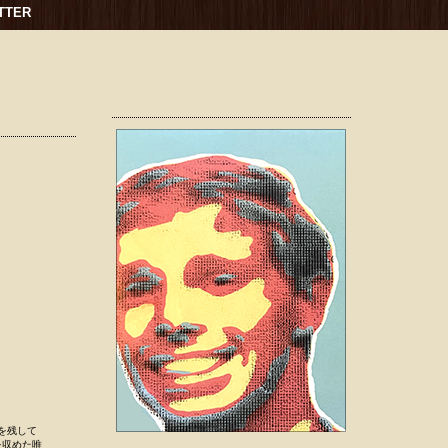
TTER
盤を残して
奏を収めた唯