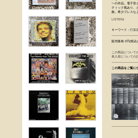
一の作品。電子音
ティック風あり、
曲。希少プレスな
LISTEN1
キーワード：
打楽
販売価格 0円(税込)
この商品について
再入荷についての
この商品をご覧に