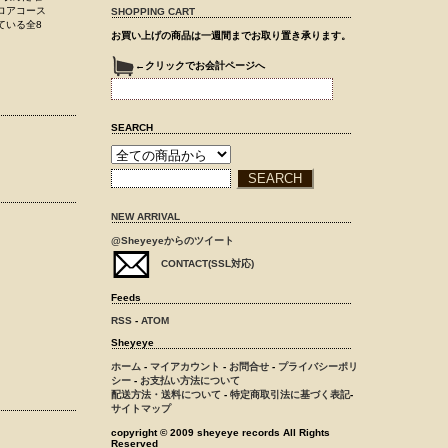
ロアコース
SHOPPING CART
ている全8
お買い上げの商品は一週間までお取り置き承ります。
←クリックでお会計ページへ
SEARCH
NEW ARRIVAL
@Sheyeyeからのツイート
CONTACT(SSL対応)
Feeds
RSS
-
ATOM
Sheyeye
ホーム
-
マイアカウント
-
お問合せ
-
プライバシーポリ
シー
-
お支払い方法について
配送方法・送料について
-
特定商取引法に基づく表記
-
サイトマップ
copyright © 2009 sheyeye records All Rights
Reserved