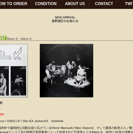
OW TO ORDER
CONDITION
ABOUT US
CONTACT
TWI
NEW ARRIVAL
送料改訂のお知らせ
Bidon K : Bidon K
 K
K
UT!
nce / USED LP / Disc:EX Jacket:EX Gatefold
外で越境的な活動を繰り広げているPierre MarcaultとMarc Depond、そして最高の仮想エスノ
Delebecqueという三名の特殊打楽器奏者によって結成された打楽器トリオBidon K。80年と81年の演