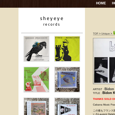
HOME
H
TOP
>
Unique
>
Bidon
ARTIST :
Bidon 
TITLE :
THANKS SOLD O
Cabana Music Fra
この後もフランス国内
いるLaurent 