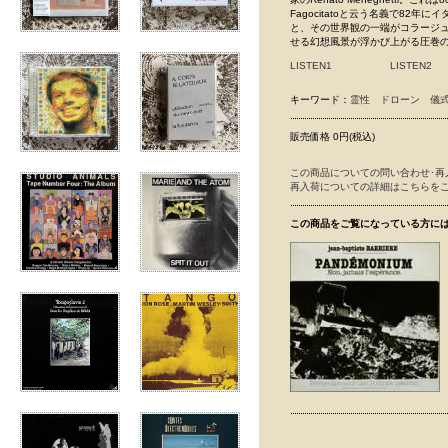
Fagocitatoと云う名義で8
と、その世界観の一端がコラージ
せる幻想風景が浮かび上がる圧巻
LISTEN1
LISTEN2
キーワード：
霊性
ドローン
儀
販売価格 0円(税込)
この商品についての問い合わせ･再
再入荷についての詳細はこちらを
この商品をご覧になっている方に