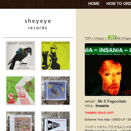
HOME
HOW TO OR
TOP
>
Unique
>
Mr Il Fago
Mr Il Fagocitato
ARTIST :
Insania
TITLE :
THANKS SOLD OUT!
Edizione Viva Italy / USED
ジャケットからしてただもんじゃ
家のRenato Meneghetti。こ