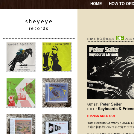
HOME
HOW TO OR
TOP
>
新入荷商品
>
Peter 
Peter Seiler
ARTIST :
Keyboards & Frien
TITLE :
THANKS SOLD OUT!
RBM Records Germany / 
上端に切れ約3cm/ジャケ角エッジ