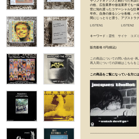
サウンドオアシスと銘打った常設
の他、広告業界や放送業界でも一線で
世に知れ渡ったコマーシャルな仕事
年作。自身の操るシンセ各種、ハ
間にじっとりと漂う、アブストラ
LISTEN1
LISTEN2
キーワード：
霊性
サイケ
コズ
販売価格 0円(税込)
この商品についての問い合わせ･再
再入荷についての詳細はこちらを
この商品をご覧になっている方に