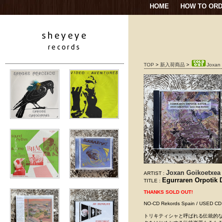
HOME
HOW TO OR
TOP
>
新入荷商品
>
Joxan 
Joxan Goikoetxea 
ARTIST :
Egurraren Orpotik D
TITLE :
THANKS SOLD OUT!
NO-CD Rekords Spain / USE
トリキティシャと呼ばれる伝統的なボ