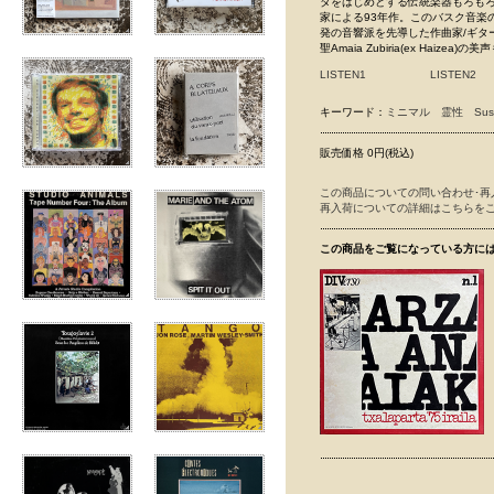
タをはじめとする伝統楽器もろもろを操
家による93年作。このバスク音楽
発の音響派を先導した作曲家/ギター
聖Amaia Zubiria(ex Hai
LISTEN1
LISTEN2
キーワード：
ミニマル
霊性
Sus
販売価格 0円(税込)
この商品についての問い合わせ･再
再入荷についての詳細はこちらを
この商品をご覧になっている方に