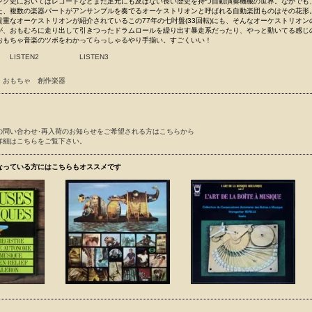
ング史においてはレコードなどまだ足元にも及ばない長い歴史を持つ自動演奏機械の世界。なかでも
た、複数の楽器パートがアンサンブルを奏でるオーケストリオンと呼ばれる自動楽団ものはその花形
重なオーケストリオンが紹介されているこの77年の七吋盤(33回転)にも、そんなオーケストリオン
が、おもむろに走り出して引きつったドラムロールを繰り出す暴走系だったり、やっと動いてる感じ
おもちゃ音楽のツボをわかってらっしゃるやり手揃い。すごくいい！
LISTEN2
LISTEN3
おもちゃ
創作楽器
の問い合わせ･再入荷のお知らせをご希望される方はこちらから
詳細はこちらをご覧下さい。
なっている方にはこちらもオススメです