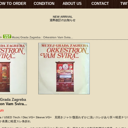
OW TO ORDER
CONDITION
ABOUT US
CONTACT
TWI
NEW ARRIVAL
送料改訂のお知らせ
>
Muzej Grada Zagreba : Orkestrion Vam Svira...
 Grada Zagreba
ion Vam Svira...
UT!
slavia / USED 7inch / Disc:VG+ Sleeve:VG+ 見開きジャケ/盤面わずかに浅いスレがあり所々軽度チ
ャケ表裏に軽度スレ角折れ