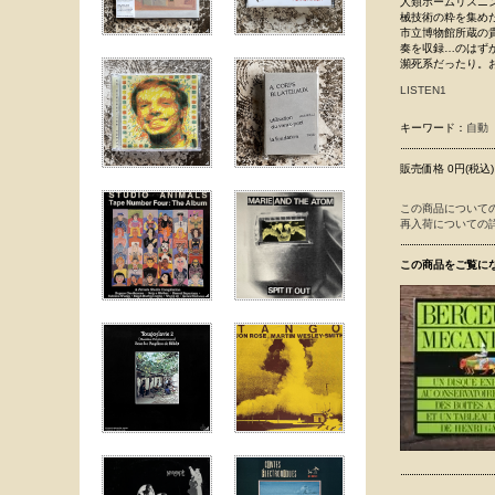
人類ホームリスニ
械技術の粋を集め
市立博物館所蔵の貴
奏を収録…のはず
瀕死系だったり。
LISTEN1
キーワード：
自動
販売価格 0円(税込)
この商品について
再入荷についての
この商品をご覧に