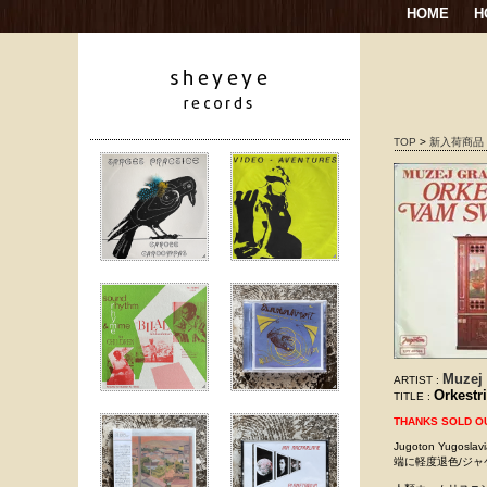
HOME
H
TOP
>
新入荷商品
Muzej
ARTIST :
Orkestr
TITLE :
THANKS SOLD O
Jugoton Yugo
端に軽度退色/ジ