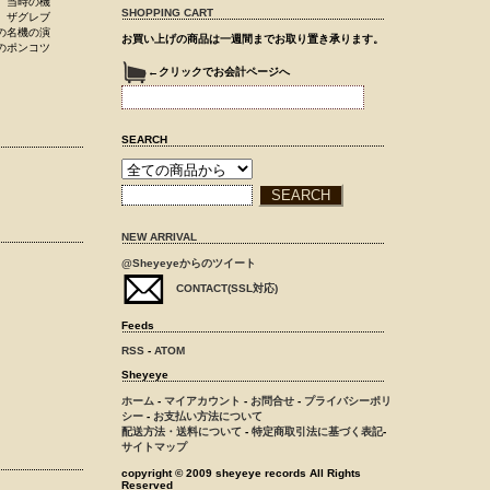
、当時の機
SHOPPING CART
。ザグレブ
の名機の演
お買い上げの商品は一週間までお取り置き承ります。
のポンコツ
←クリックでお会計ページへ
SEARCH
NEW ARRIVAL
@Sheyeyeからのツイート
CONTACT(SSL対応)
Feeds
RSS
-
ATOM
Sheyeye
ホーム
-
マイアカウント
-
お問合せ
-
プライバシーポリ
シー
-
お支払い方法について
配送方法・送料について
-
特定商取引法に基づく表記
-
サイトマップ
copyright © 2009 sheyeye records All Rights
Reserved