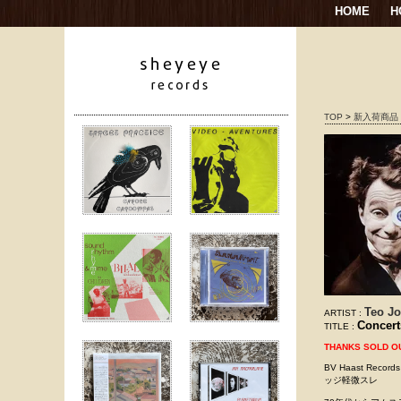
HOME
H
TOP
>
新入荷商品
Teo Jo
ARTIST :
Concert
TITLE :
THANKS SOLD O
BV Haast Reco
ッジ軽微スレ