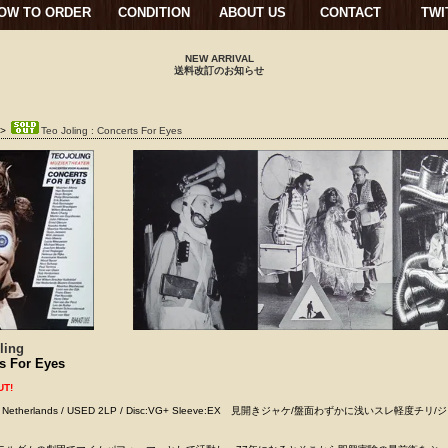
OW TO ORDER
CONDITION
ABOUT US
CONTACT
TWI
NEW ARRIVAL
送料改訂のお知らせ
>
Teo Joling : Concerts For Eyes
ling
s For Eyes
UT!
rds Netherlands / USED 2LP / Disc:VG+ Sleeve:EX 見開きジャケ/盤面わずかに浅いスレ軽度チリ