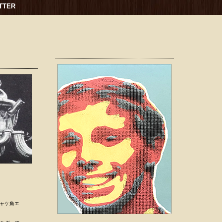
TTER
/ジャケ角エ