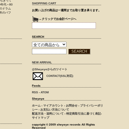
っちぎって
SHOPPING CART
0年代～80
kのドラム
お買い上げの商品は一週間までお取り置き承ります。
7年のパフ
←クリックでお会計ページへ
SEARCH
NEW ARRIVAL
@Sheyeyeからのツイート
CONTACT(SSL対応)
Feeds
RSS
-
ATOM
Sheyeye
ホーム
-
マイアカウント
-
お問合せ
-
プライバシーポリ
シー
-
お支払い方法について
配送方法・送料について
-
特定商取引法に基づく表記
-
サイトマップ
copyright © 2009 sheyeye records All Rights
Reserved