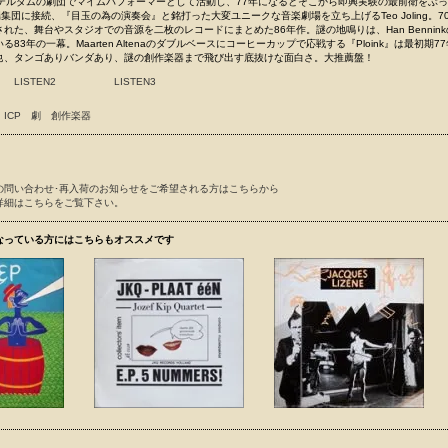
ステルダムの劇団でマイムパフォーマーとして活動し、77年になるとそこから即興実験の最前衛をぶ
端集団に接続、『目玉の為の演奏会』と銘打った大変ユニークな音楽劇場を立ち上げるTeo Joling。7
れた、舞台やスタジオでの音源を二枚のレコードにまとめた86年作。謎の地鳴りは、Han Bennin
83年の一幕。Maarten Altenaのダブルベースにコーヒーカップで応戦する『Ploink』は最初期7
他、タンゴありバンダあり、謎の創作楽器まで飛び出す底抜けな面白さ。大推薦盤！
LISTEN2
LISTEN3
ICP
劇
創作楽器
の問い合わせ･再入荷のお知らせをご希望される方はこちらから
詳細はこちらをご覧下さい。
なっている方にはこちらもオススメです