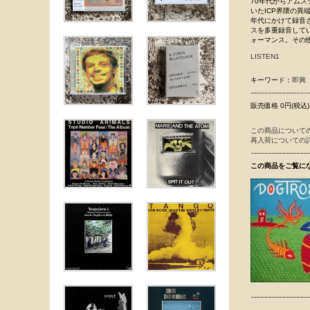
70年代からアム
いたICP界隈の異
年代にかけて録音さ
スを多重録音している
ォーマンス。その
LISTEN1
キーワード：
即興
販売価格 0円(税込)
この商品について
再入荷についての
この商品をご覧に