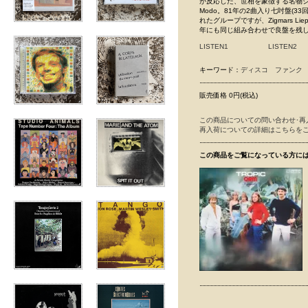
が反応した、世相を象徴する名物シリー
Modo。81年の2曲入り七吋盤(3
れたグループですが、Zigmars 
年にも同じ組み合わせで良盤を残してい
LISTEN1
LISTEN2
キーワード：
ディスコ
ファンク
販売価格 0円(税込)
この商品についての問い合わせ･再
再入荷についての詳細はこちらを
この商品をご覧になっている方に