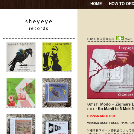
HOME
HOW TO OR
TOP
>
新入荷商品
>
Modo +
Modo + Zigmārs L
ARTIST :
Ko Manā Ielā Meklē
TITLE :
THANKS SOLD OUT!
Melodiya USSR / USED 7inc
ソ連体育スポーツ委員会によって推