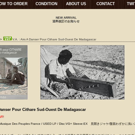
OW TO ORDER
CONDITION
ABOUT US
CONTACT
TWI
NEW ARRIVAL
送料改訂のお知らせ
>
V.A. : Airs A Danser Pour Cithare Sud-Ouest De Madagascar
Danser Pour Cithare Sud-Ouest De Madagascar
UT!
La Musique Des Peuples France / USED LP / Disc:VG+ Sleeve:EX 見開きジャケ/盤面わずか