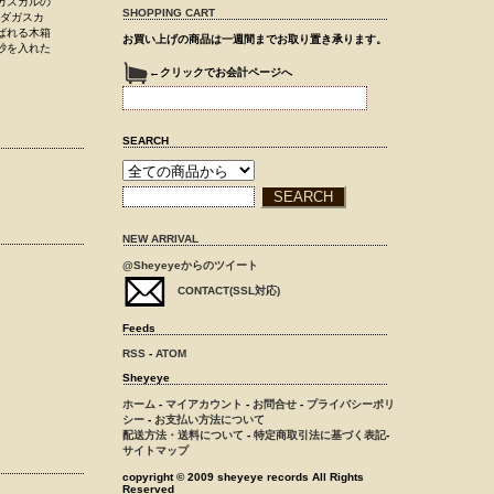
ガスカルの
SHOPPING CART
マダガスカ
ばれる木箱
お買い上げの商品は一週間までお取り置き承ります。
砂を入れた
←クリックでお会計ページへ
SEARCH
NEW ARRIVAL
@Sheyeyeからのツイート
CONTACT(SSL対応)
Feeds
RSS
-
ATOM
Sheyeye
ホーム
-
マイアカウント
-
お問合せ
-
プライバシーポリ
シー
-
お支払い方法について
配送方法・送料について
-
特定商取引法に基づく表記
-
サイトマップ
copyright © 2009 sheyeye records All Rights
Reserved