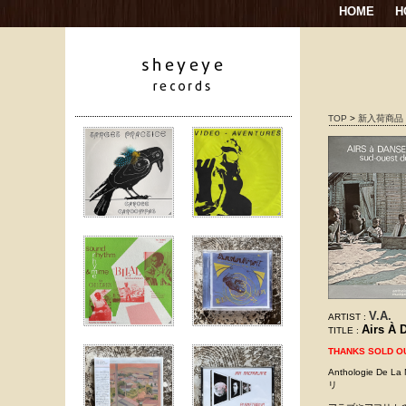
HOME
H
TOP
>
新入荷商品
V.A.
ARTIST :
Airs À 
TITLE :
THANKS SOLD O
Anthologie De 
リ