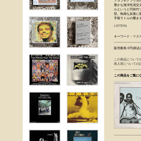
アラブやアフリカ
豊かな海洋性混交
ルというと円筒竹
型。執拗な反復に
手製ラトルの響き
LISTEN1
キーワード：
マダ
販売価格 0円(税込)
この商品について
再入荷についての
この商品をご覧に