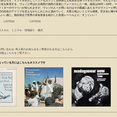
のみならず、インド洋を介してアジアも入ってくる特異な文化背景を持つマダガスカル。そんなマダ
文化を体現する、ヴェゾと呼ばれる南部の漁民の音楽にフォーカスした一枚。録音は68年～69年。
ツィターのヴァリハが知られますが、ヴェゾの人々が用いるのはその親戚にあたるマロヴァニーと呼
変幻自在のアドリブを交えながらじわじわと温めていく、大変心地よいミニマル感覚。空き缶に種や
もいい感じ。独自視点で世界の未知音楽を紹介した良質レーベルより。すごくいい！
LISTEN2
LISTEN3
ガスカル
ミニマル
現地録り
儀式
の問い合わせ･再入荷のお知らせをご希望される方はこちらから
詳細はこちらをご覧下さい。
なっている方にはこちらもオススメです