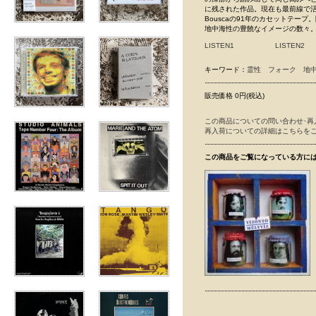
に残された作品。現在も最前線で活躍する
Bouscaの91年のカセットテー
地中海性の豊饒なイメージの数々。
LISTEN1
LISTEN2
キーワード：
霊性
フォーク
地
販売価格 0円(税込)
この商品についての問い合わせ･再
再入荷についての詳細はこちらを
この商品をご覧になっている方に