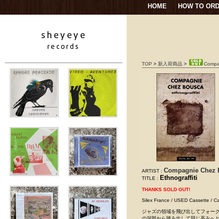
HOME
HOW TO OR
TOP
>
新入荷商品
>
Compag
Compagnie Chez 
ARTIST :
Ethnograffiti
TITLE :
THANKS SOLD OUT!
Silex France / USED Cassette / C
ジャズの領域を飛び出してフォーク
の深部から踏み出して同じ高みへと