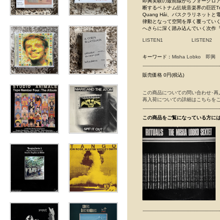
即興実験の最前線からフォークロアの
断するベトナム伝統音楽界の巨匠Trầ
Quang Hải、バスクラリネット
律動となって空間を厚く覆ってい
へさらに深く踏み込んでいく次作『
LISTEN1
LISTEN2
キーワード：
Misha Lobko
即興
販売価格 0円(税込)
この商品についての問い合わせ･再
再入荷についての詳細はこちらを
この商品をご覧になっている方に