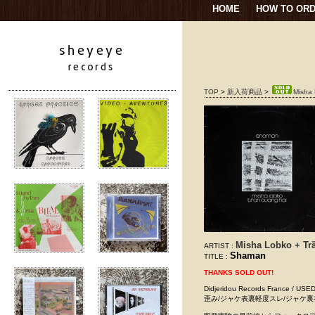
HOME
HOW TO OR
TOP
>
新入荷商品
>
Misha
Misha Lobko + Tr
ARTIST :
Shaman
TITLE :
THANKS SOLD OUT!
Didjeridou Records Fran
歪み/ジャケ表裏軽度スレ/ジャケ