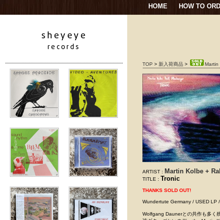
HOME
HOW TO OR
TOP
>
新入荷商品
>
Martin 
Martin Kolbe + Ral
ARTIST :
Tronic
TITLE :
THANKS SOLD OUT!
Wundertute Germany / USE
Wolfgang Daunerとの共作も多