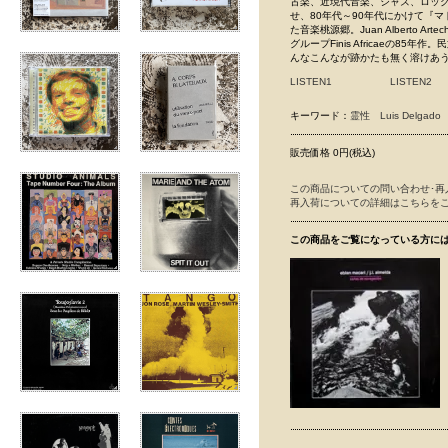
古楽、近現代音楽、ジャズ、ロッ
せ、80年代～90年代にかけて『
た音楽桃源郷。Juan Alberto Arteche
グループFinis Africaeの
んなこんなが跡かたも無く溶けあ
LISTEN1
LISTEN2
キーワード：
霊性
Luis Delgado
販売価格 0円(税込)
この商品についての問い合わせ･再
再入荷についての詳細はこちらを
この商品をご覧になっている方に