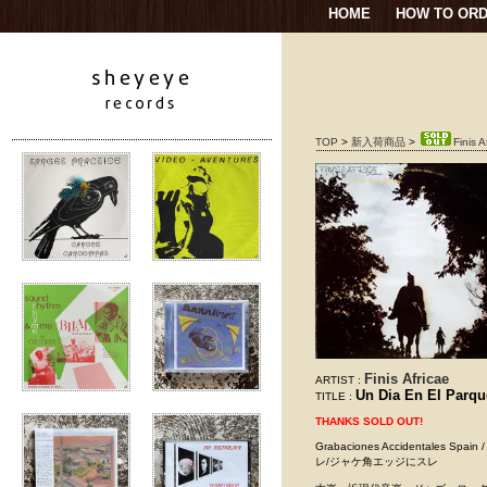
HOME
HOW TO OR
TOP
>
新入荷商品
>
Finis 
Finis Africae
ARTIST :
Un Dia En El Parqu
TITLE :
THANKS SOLD OUT!
Grabaciones Accidentales
レ/ジャケ角エッジにスレ