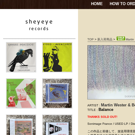
HOME
HOW TO OR
TOP
>
新入荷商品
>
Martin
Martin Wester & B
ARTIST :
Balance
TITLE :
THANKS SOLD OUT!
Sonimage France / USED LP
この作品と前後して、放送用環境音