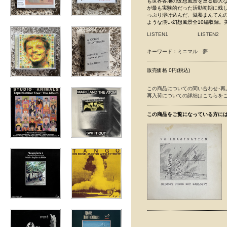
も世界各地の仮想風景を巡る膨大な作品を作
が最も実験的だった活動初期に残し
っぷり溶け込んだ、滋養まんてん
ような淡い幻想風景全10編収録。
LISTEN1
LISTEN2
キーワード：
ミニマル
夢
販売価格 0円(税込)
この商品についての問い合わせ･再
再入荷についての詳細はこちらを
この商品をご覧になっている方に