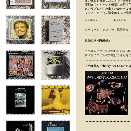
器の猛者を育成したことでも知られるガ
彫刻までずず～いと横断した英名門T
久のリズムが生み出すたゆたうような
マジネイティヴな演奏はまるで現
LISTEN1
LISTEN2
キーワード：
アフリカ
民族音楽
販売価格 0円(税込)
この商品についての問い合わせ･再
再入荷についての詳細はこちらを
この商品をご覧になっている方に