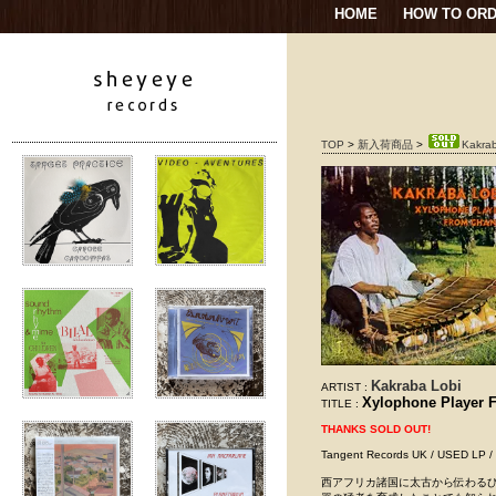
HOME
HOW TO OR
TOP
>
新入荷商品
>
Kakrab
Kakraba Lobi
ARTIST :
Xylophone Player 
TITLE :
THANKS SOLD OUT!
Tangent Records UK / US
西アフリカ諸国に太古から伝わるひょうた