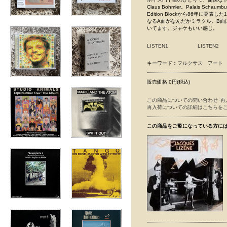
Claus Bohmler。Palais S
Edition Blockから86年
なるA面がなんだかミラクル。B面は寸
いてます。ジャケもいい感じ。
LISTEN1
LISTEN2
キーワード：
フルクサス
アート
販売価格 0円(税込)
この商品についての問い合わせ･再
再入荷についての詳細はこちらを
この商品をご覧になっている方に