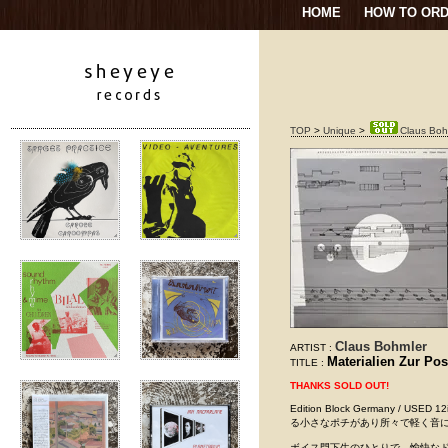
HOME
HOW TO OR
TOP
>
Unique
>
Claus Bohm
Claus Bohmler
ARTIST :
Materialien Zur Po
TITLE :
THANKS SOLD OUT!
Edition Block Germany /
る小さなポチがあり所々で軽く音に
ボイス門下生のひとりで、愉快な