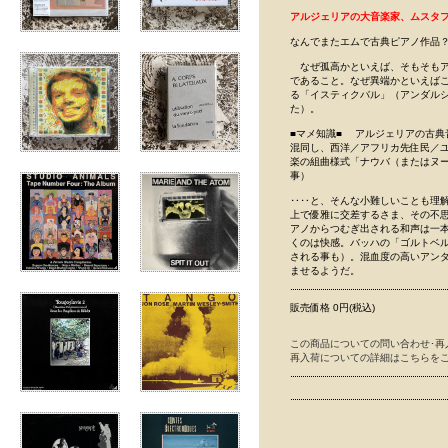
アルジェリアの大音楽家、ムスタ
なんでまたエムで古典ピアノ作品
なぜ孤高かといえば、そもそもア
であること。なぜ異端かといえば
る「イスティクバル」（アンダル
た）。
■マメ知識■ アルジェリアの古
混同し、西洋／アフリカ先住民／
楽の組曲様式「ナウバ（またはヌ
事）
‥‥と、そんな小難しいことも理
上で優雅に交差するさま、その不
アノからつむぎ出される和声は一
くのは快感。バッハの「ゴルトベ
される事も）。混血度の高いアン
ませるようだ。
販売価格 0円(税込)
この商品についての問い合わせ･再
再入荷についての詳細はこちらを