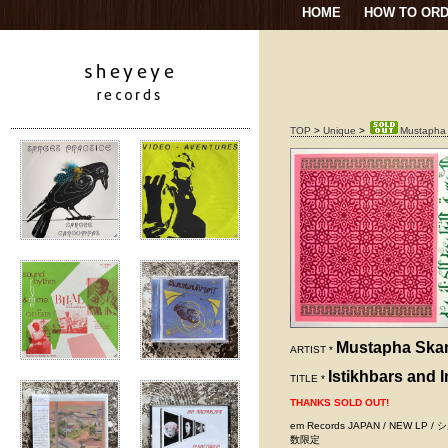
HOME
HOW TO OR
TOP
>
Unique
>
Mustapha S
Mustapha Ska
ARTIST *
Istikhbars and 
TITLE *
THANKS SOLD OUT!
em Records JAPAN / NE
数限定