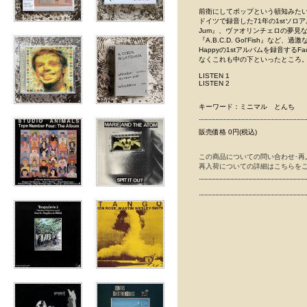
前衛にしてポップという頓知みたいな音
ドイツで録音した71年の1stソロア
Jum』、ヴァオリンチェロの夢見な残響に
『A.B.C.D. Gol'Fish』
Happyの1stアルバムを録音するF
なくこれも中の下といったところ
LISTEN 1
LISTEN 2
キーワード：ミニマル とんち
販売価格 0円(税込)
この商品についての問い合わせ･再
再入荷についての詳細はこちらを