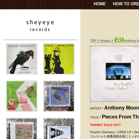
HOME
HOW TO OR
TOP
>
Unique
>
Anthony M
Anthony Moor
ARTIST *
Pieces From Th
TITLE *
THANKS SOLD OUT!
Polydor Germany / USED 
スレ/ジャケ表裏両面全面にうっす