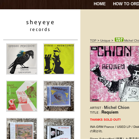
HOME
HOW TO OR
TOP
>
Unique
>
Michel Ch
Michel Chion
ARTIST :
Requiem
TITLE :
THANKS SOLD OUT!
INA-GRM France / USED 
の剥がれ
Pierre Schaefferに師事