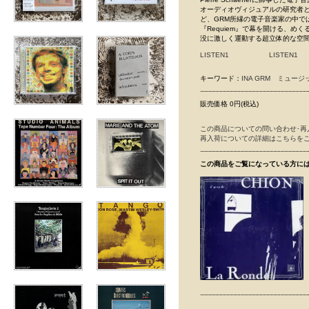
オーディオヴィジュアルの研究者として
ど、GRM所縁の電子音楽家の中で
『Requiem』で幕を開ける、
没に激しく運動する超立体的な空
LISTEN1
LISTEN1
キーワード：
INA GRM
ミュージ
販売価格 0円(税込)
この商品についての問い合わせ･再
再入荷についての詳細はこちらを
この商品をご覧になっている方に