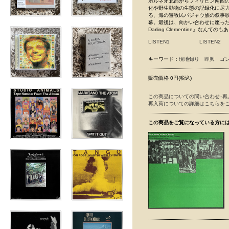
ボルネオ北部からフィリピン南西の
化や野生動物の生態の記録化に尽力し
る、海の遊牧民バジャウ族の叙事
幕。最後は、向かい合わせに座った
Darling Clementine』な
LISTEN1
LISTEN2
キーワード：
現地録り
即興
ゴ
販売価格 0円(税込)
この商品についての問い合わせ･再
再入荷についての詳細はこちらを
この商品をご覧になっている方に