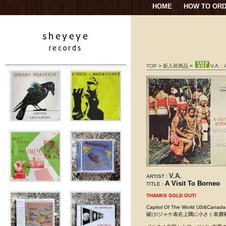
HOME
HOW TO OR
TOP
>
新入荷商品
>
V.A. : 
V.A.
ARTIST :
A Visit To Borneo
TITLE :
THANKS SOLD OUT!
Capitol Of The World US&
破け/ジャケ表右上隅に小さく表層