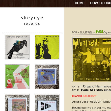
HOME
HOW TO OR
TOP
>
新入荷商品
>
Organo
Organo Hermanos
ARTIST :
Baile Al Estilo Orie
TITLE :
THANKS SOLD OUT!
Discuba Cuba / USED LP
植民地時代にフランスやオランダ