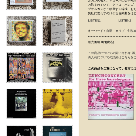
ルガンの響き。キューバの名手Her
み込まれていて、グィロ、ボンゴ
プオルガンがご鎮座する編成。お
気圧に思わずのけぞる冒頭曲をはじ
LISTEN1
LISTEN2
キーワード：
自動
カリブ
創作
販売価格 0円(税込)
この商品についての問い合わせ･再
再入荷についての詳細はこちらを
この商品をご覧になっている方に