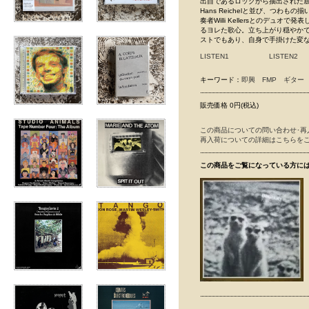
出自であるロックから抽出された
Hans Reichelと並び、つわも
奏者Willi Kellersとのデ
るヨレた歌心。立ち上がり穏やか
ストでもあり、自身で手掛けた変な
LISTEN1
LISTEN2
キーワード：
即興
FMP
ギター
販売価格 0円(税込)
この商品についての問い合わせ･再
再入荷についての詳細はこちらを
この商品をご覧になっている方に