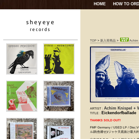
HOME
HOW TO OR
TOP
>
新入荷商品
>
Achim 
Achim Knispel + Wi
ARTIST :
Eickendorfballade
TITLE :
THANKS SOLD OUT!
FMP Germany / USED LP
ル跡(色褪せ)/ジャケ天底抜け最大約