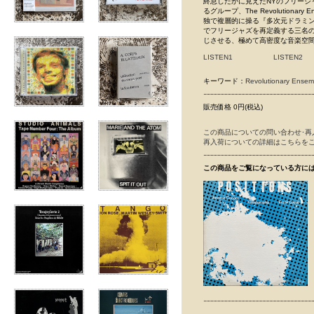
終息したかに見えたNYのフリー
るグループ、The Revolutiona
独で複層的に操る『多次元ドラミング
でフリージャズを再定義する三名の
じさせる、極めて高密度な音楽空
LISTEN1
LISTEN2
キーワード：
Revolutionary Ensem
販売価格 0円(税込)
この商品についての問い合わせ･再
再入荷についての詳細はこちらを
この商品をご覧になっている方に