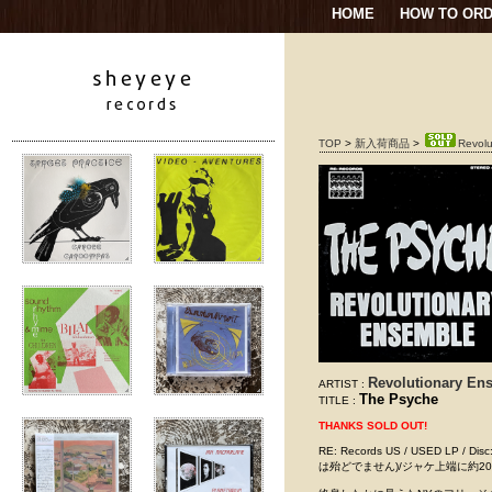
HOME
HOW TO OR
TOP
>
新入荷商品
>
Revolu
Revolutionary En
ARTIST :
The Psyche
TITLE :
THANKS SOLD OUT!
RE: Records US / USED
は殆どでません)/ジャケ上端に約20