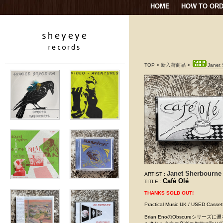
HOME
HOW TO OR
TOP
>
新入荷商品
>
Janet 
Janet Sherbourne 
ARTIST :
Café Olé
TITLE :
THANKS SOLD OUT!
Practical Music UK / USED Ca
Brian EnoのObscureシ