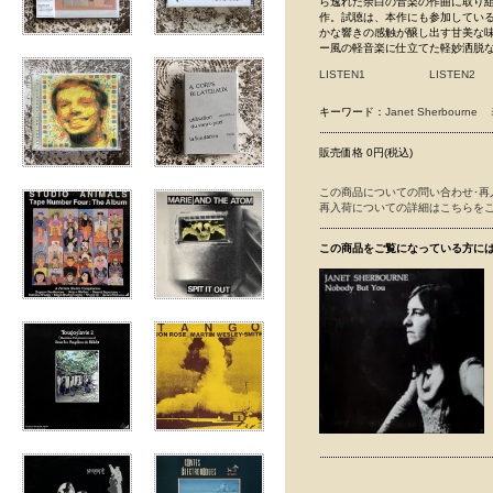
ら逸れた余白の音楽の作曲に取り組んでいる
作。試聴は、本作にも参加しているM
かな響きの感触が醸し出す甘美な
ー風の軽音楽に仕立てた軽妙洒脱な
LISTEN1
LISTEN2
キーワード：
Janet Sherbourne
販売価格 0円(税込)
この商品についての問い合わせ･再
再入荷についての詳細はこちらを
この商品をご覧になっている方に