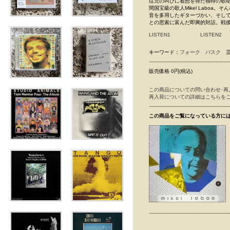
症児の叫びに着想を得た独特の歌
間国宝級の歌人Mikel Labo
音を多用したギターづかい、そして世
との思索に富んだ即興的対話。戦後バス
LISTEN1
LISTEN2
キーワード：
フォーク
バスク
販売価格 0円(税込)
この商品についての問い合わせ･再
再入荷についての詳細はこちらを
この商品をご覧になっている方に