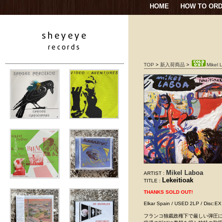
HOME
HOW TO OR
TOP
>
新入荷商品
>
Mikel 
Mikel Laboa
ARTIST :
Lekeitioak
TITLE :
THANKS SOLD OUT!
Elkar Spain / USED 2LP 
フランコ独裁政権下で厳しい弾圧